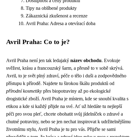
Dostupnost a ceny produktů
Tipy na oblíbené produkty
Zákaznická zkušenost a recenze
Avril Praha: Adresa a otevírací doba
Avril Praha: Co to je?
Avril Praha není jen tak ledajaký
název obchodu
. Evokuje
svěžest, krásu a francouzský šarm, a přesně to v sobě skrývá.
Avril, to je svět plný zdraví, péče o tělo i duši a zodpovědného
přístupu k přírodě. Najdete tu širokou škálu produktů od
přírodní kosmetiky
přes biopotraviny až po ekologické
drogistické zboží. Avril Praha je místem, kde se snoubí kvalita s
etikou a kde si každý přijde na své. Ať už hledáte tu nejlepší
péči pro svou pleť, chcete obohatit svůj jídelníček o zdravé a
chutné potraviny, nebo se jen nechat inspirovat k udržitelnějšímu
životnímu stylu, Avril Praha je tu pro vás. Přijďte se sami
přesvědčit o tom, že krása a zdraví jdou ruku v ruce s respektem