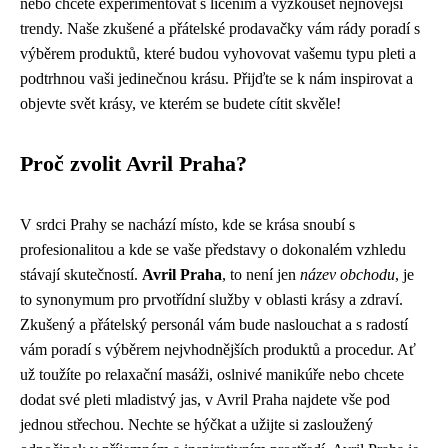
nebo chcete experimentovat s líčením a vyzkoušet nejnovější
trendy. Naše zkušené a přátelské prodavačky vám rády poradí s
výběrem produktů, které budou vyhovovat vašemu typu pleti a
podtrhnou vaši jedinečnou krásu. Přijďte se k nám inspirovat a
objevte svět krásy, ve kterém se budete cítit skvěle!
Proč zvolit Avril Praha?
V srdci Prahy se nachází místo, kde se krása snoubí s
profesionalitou a kde se vaše představy o dokonalém vzhledu
stávají skutečností.
Avril Praha
, to není jen
název obchodu
, je
to synonymum pro prvotřídní služby v oblasti krásy a zdraví.
Zkušený a přátelský personál vám bude naslouchat a s radostí
vám poradí s výběrem nejvhodnějších produktů a procedur. Ať
už toužíte po relaxační masáži, oslnivé manikúře nebo chcete
dodat své pleti mladistvý jas, v Avril Praha najdete vše pod
jednou střechou. Nechte se hýčkat a užijte si zasloužený