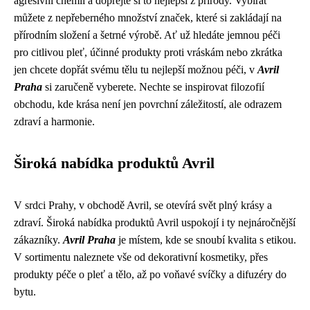
agresivní chemii a dopřejte si to nejlepší z přírody. Vybírat
můžete z nepřeberného množství značek, které si zakládají na
přírodním složení a šetrné výrobě. Ať už hledáte jemnou péči
pro citlivou pleť, účinné produkty proti vráskám nebo zkrátka
jen chcete dopřát svému tělu tu nejlepší možnou péči, v
Avril
Praha
si zaručeně vyberete. Nechte se inspirovat filozofií
obchodu, kde krása není jen povrchní záležitostí, ale odrazem
zdraví a harmonie.
Široká nabídka produktů Avril
V srdci Prahy, v obchodě Avril, se otevírá svět plný krásy a
zdraví. Široká nabídka produktů Avril uspokojí i ty nejnáročnější
zákazníky.
Avril Praha
je místem, kde se snoubí kvalita s etikou.
V sortimentu naleznete vše od dekorativní kosmetiky, přes
produkty péče o pleť a tělo, až po voňavé svíčky a difuzéry do
bytu.