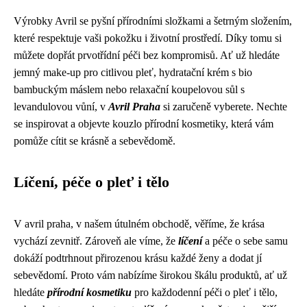
Výrobky Avril se pyšní přírodními složkami a šetrným složením,
které respektuje vaši pokožku i životní prostředí. Díky tomu si
můžete dopřát prvotřídní péči bez kompromisů. Ať už hledáte
jemný make-up pro citlivou pleť, hydratační krém s bio
bambuckým máslem nebo relaxační koupelovou sůl s
levandulovou vůní, v
Avril Praha
si zaručeně vyberete. Nechte
se inspirovat a objevte kouzlo přírodní kosmetiky, která vám
pomůže cítit se krásně a sebevědomě.
Líčení, péče o pleť i tělo
V avril praha, v našem útulném obchodě, věříme, že krása
vychází zevnitř. Zároveň ale víme, že
líčení
a péče o sebe samu
dokáží podtrhnout přirozenou krásu každé ženy a dodat jí
sebevědomí. Proto vám nabízíme širokou škálu produktů, ať už
hledáte
přírodní kosmetiku
pro každodenní péči o pleť i tělo,