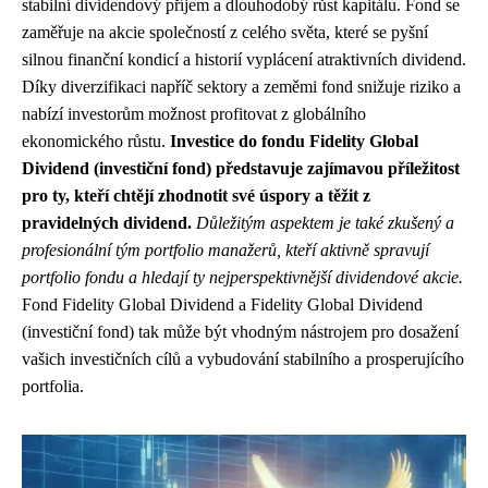
stabilní dividendový příjem a dlouhodobý růst kapitálu. Fond se
zaměřuje na akcie společností z celého světa, které se pyšní
silnou finanční kondicí a historií vyplácení atraktivních dividend.
Díky diverzifikaci napříč sektory a zeměmi fond snižuje riziko a
nabízí investorům možnost profitovat z globálního
ekonomického růstu.
Investice do fondu Fidelity Global
Dividend (investiční fond) představuje zajímavou příležitost
pro ty, kteří chtějí zhodnotit své úspory a těžit z
pravidelných dividend.
Důležitým aspektem je také zkušený a
profesionální tým portfolio manažerů, kteří aktivně spravují
portfolio fondu a hledají ty nejperspektivnější dividendové akcie.
Fond Fidelity Global Dividend a Fidelity Global Dividend
(investiční fond) tak může být vhodným nástrojem pro dosažení
vašich investičních cílů a vybudování stabilního a prosperujícího
portfolia.