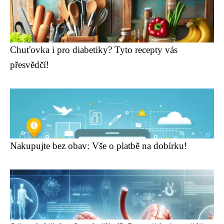
Chuťovka i pro diabetiky? Tyto recepty vás
přesvědčí!
Nakupujte bez obav: Vše o platbě na dobírku!