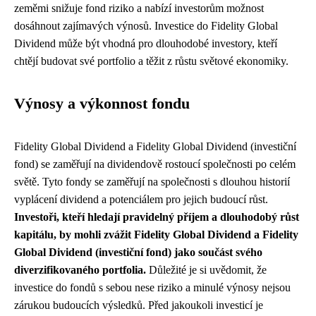
zeměmi snižuje fond riziko a nabízí investorům možnost
dosáhnout zajímavých výnosů. Investice do Fidelity Global
Dividend může být vhodná pro dlouhodobé investory, kteří
chtějí budovat své portfolio a těžit z růstu světové ekonomiky.
Výnosy a výkonnost fondu
Fidelity Global Dividend a Fidelity Global Dividend (investiční
fond) se zaměřují na dividendově rostoucí společnosti po celém
světě. Tyto fondy se zaměřují na společnosti s dlouhou historií
vyplácení dividend a potenciálem pro jejich budoucí růst.
Investoři, kteří hledají pravidelný příjem a dlouhodobý růst
kapitálu, by mohli zvážit Fidelity Global Dividend a Fidelity
Global Dividend (investiční fond) jako součást svého
diverzifikovaného portfolia.
Důležité je si uvědomit, že
investice do fondů s sebou nese riziko a minulé výnosy nejsou
zárukou budoucích výsledků. Před jakoukoli investicí je