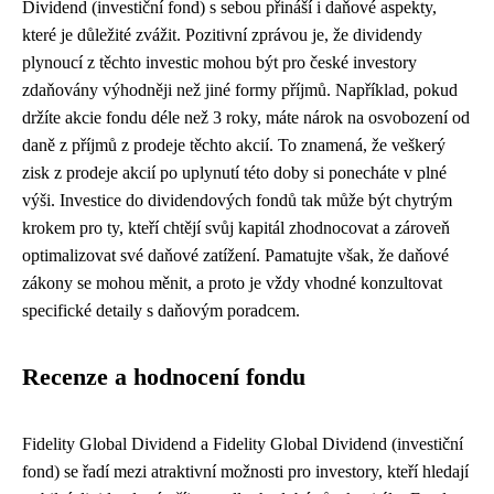
Dividend (investiční fond) s sebou přináší i daňové aspekty,
které je důležité zvážit. Pozitivní zprávou je, že dividendy
plynoucí z těchto investic mohou být pro české investory
zdaňovány výhodněji než jiné formy příjmů. Například, pokud
držíte akcie fondu déle než 3 roky, máte nárok na osvobození od
daně z příjmů z prodeje těchto akcií. To znamená, že veškerý
zisk z prodeje akcií po uplynutí této doby si ponecháte v plné
výši. Investice do dividendových fondů tak může být chytrým
krokem pro ty, kteří chtějí svůj kapitál zhodnocovat a zároveň
optimalizovat své daňové zatížení. Pamatujte však, že daňové
zákony se mohou měnit, a proto je vždy vhodné konzultovat
specifické detaily s daňovým poradcem.
Recenze a hodnocení fondu
Fidelity Global Dividend a Fidelity Global Dividend (investiční
fond) se řadí mezi atraktivní možnosti pro investory, kteří hledají