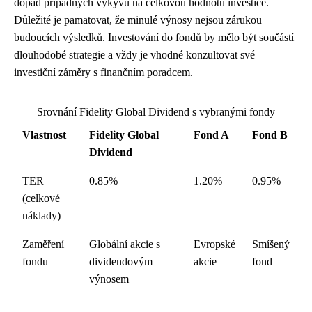
dopad případných výkyvů na celkovou hodnotu investice.
Důležité je pamatovat, že minulé výnosy nejsou zárukou
budoucích výsledků. Investování do fondů by mělo být součástí
dlouhodobé strategie a vždy je vhodné konzultovat své
investiční záměry s finančním poradcem.
Srovnání Fidelity Global Dividend s vybranými fondy
Vlastnost
Fidelity Global
Fond A
Fond B
Dividend
TER
0.85%
1.20%
0.95%
(celkové
náklady)
Zaměření
Globální akcie s
Evropské
Smíšený
fondu
dividendovým
akcie
fond
výnosem