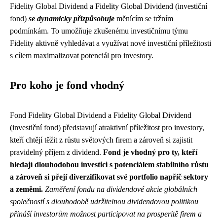
Fidelity Global Dividend a Fidelity Global Dividend (investiční
fond)
se dynamicky přizpůsobuje
měnícím se tržním
podmínkám. To umožňuje zkušenému investičnímu týmu
Fidelity aktivně vyhledávat a využívat nové investiční příležitosti
s cílem maximalizovat potenciál pro investory.
Pro koho je fond vhodný
Fond Fidelity Global Dividend a Fidelity Global Dividend
(investiční fond) představují atraktivní příležitost pro investory,
kteří chtějí těžit z růstu světových firem a zároveň si zajistit
pravidelný příjem z dividend.
Fond je vhodný pro ty, kteří
hledají dlouhodobou investici s potenciálem stabilního růstu
a zároveň si přejí diverzifikovat své portfolio napříč sektory
a zeměmi.
Zaměření fondu na dividendové akcie globálních
společností s dlouhodobě udržitelnou dividendovou politikou
přináší investorům možnost participovat na prosperitě firem a