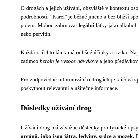
O drogách a jejich užívání, obzvláště v kontextu o
podrobností. "Karel" je běžné jméno a bez bližší spe
pojem. Mohou zahrnovat
legální
látky jako alkohol 
nebo pervitin.
Každá z těchto látek má odlišné účinky a rizika. Na
zatímco
heroin je vysoce návykový
a jeho předávkov
Pro zodpovědné informování o drogách je klíčová
s
poskytnout relevantní a užitečné informace.
Důsledky užívání drog
Užívání drog má závažné důsledky pro fyzické i ps
orgánů, jako jsou játra, ledviny, srdce a mozek.
D