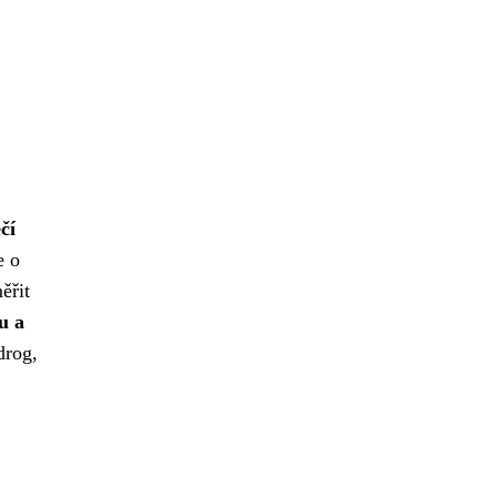
čí
e o
ěřit
u a
drog,