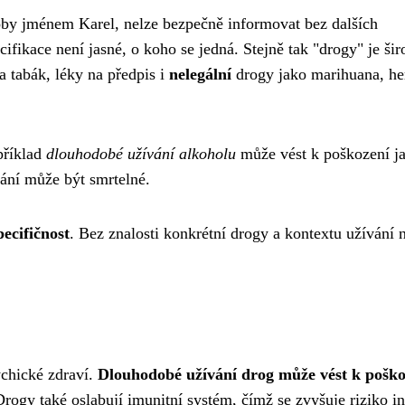
soby jménem Karel, nelze bezpečně informovat bez dalších
cifikace není jasné, o koho se jedná. Stejně tak "drogy" je ši
a tabák, léky na předpis i
nelegální
drogy jako marihuana, he
příklad
dlouhodobé užívání alkoholu
může vést k poškození ja
ání může být smrtelné.
pecifičnost
. Bez znalosti konkrétní drogy a kontextu užívání 
ychické zdraví.
Dlouhodobé užívání drog může vést k poško
rogy také oslabují imunitní systém, čímž se zvyšuje riziko in