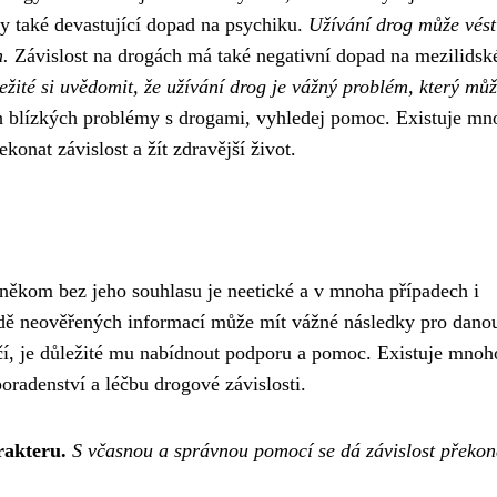
y také devastující dopad na psychiku.
Užívání drog může vést
m.
Závislost na drogách má také negativní dopad na mezilidsk
ežité si uvědomit, že užívání drog je vážný problém, který můž
 blízkých problémy s drogami, vyhledej pomoc. Existuje mn
onat závislost a žít zdravější život.
o někom bez jeho souhlasu je neetické a v mnoha případech i
adě neověřených informací může mít vážné následky pro dano
í, je důležité mu nabídnout podporu a pomoc. Existuje mnoh
poradenství a léčbu drogové závislosti.
rakteru.
S včasnou a správnou pomocí se dá závislost překon