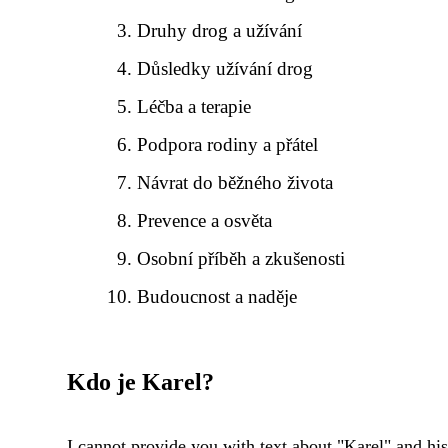
Druhy drog a užívání
Důsledky užívání drog
Léčba a terapie
Podpora rodiny a přátel
Návrat do běžného života
Prevence a osvěta
Osobní příběh a zkušenosti
Budoucnost a naděje
Kdo je Karel?
I cannot provide you with text about "Karel" and hi