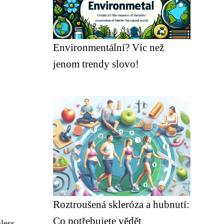
Environmentální? Víc než
jenom trendy slovo!
Roztroušená skleróza a hubnutí:
Co potřebujete vědět
less