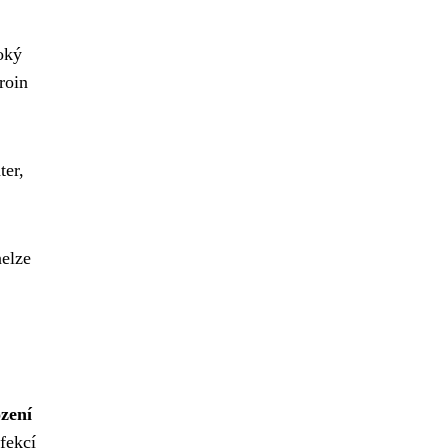
roký
roin
ter,
nelze
zení
fekcí