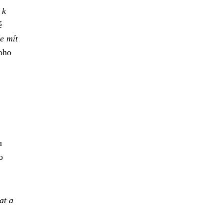
 k
é
e mít
oho
u
o
at a