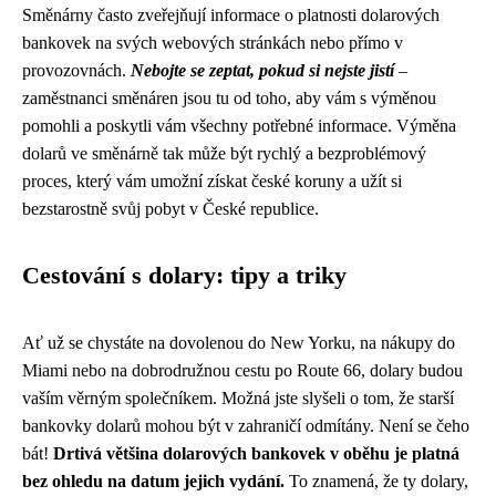
Směnárny často zveřejňují informace o platnosti dolarových
bankovek na svých webových stránkách nebo přímo v
provozovnách.
Nebojte se zeptat, pokud si nejste jistí
–
zaměstnanci směnáren jsou tu od toho, aby vám s výměnou
pomohli a poskytli vám všechny potřebné informace. Výměna
dolarů ve směnárně tak může být rychlý a bezproblémový
proces, který vám umožní získat české koruny a užít si
bezstarostně svůj pobyt v České republice.
Cestování s dolary: tipy a triky
Ať už se chystáte na dovolenou do New Yorku, na nákupy do
Miami nebo na dobrodružnou cestu po Route 66, dolary budou
vaším věrným společníkem. Možná jste slyšeli o tom, že starší
bankovky dolarů mohou být v zahraničí odmítány. Není se čeho
bát!
Drtivá většina dolarových bankovek v oběhu je platná
bez ohledu na datum jejich vydání.
To znamená, že ty dolary,