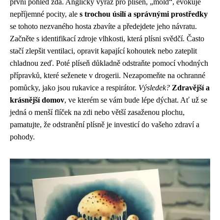
první pohled zdá. Anglický výraz pro plíseň, „mold“, evokuje
nepříjemné pocity, ale
s trochou úsilí a správnými prostředky
se tohoto nezvaného hosta zbavíte a předejdete jeho návratu.
Začněte s identifikací zdroje vlhkosti, která plísni svědčí. Často
stačí zlepšit ventilaci, opravit kapající kohoutek nebo zateplit
chladnou zeď. Poté plíseň důkladně odstraňte pomocí vhodných
přípravků, které seženete v drogerii. Nezapomeňte na ochranné
pomůcky, jako jsou rukavice a respirátor.
Výsledek?
Zdravější a
krásnější domov
, ve kterém se vám bude lépe dýchat. Ať už se
jedná o menší flíček na zdi nebo větší zasaženou plochu,
pamatujte, že odstranění plísně je investicí do vašeho zdraví a
pohody.