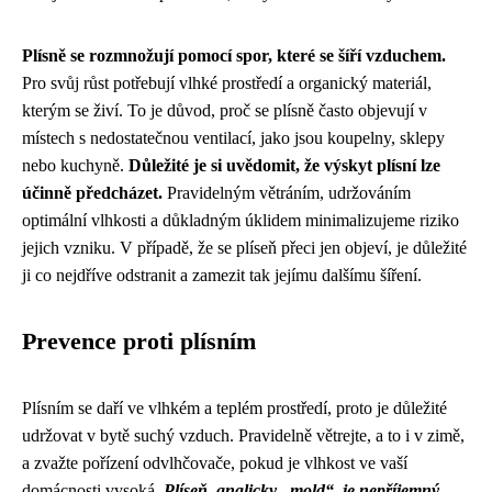
Plísně se rozmnožují pomocí spor, které se šíří vzduchem.
Pro svůj růst potřebují vlhké prostředí a organický materiál,
kterým se živí. To je důvod, proč se plísně často objevují v
místech s nedostatečnou ventilací, jako jsou koupelny, sklepy
nebo kuchyně.
Důležité je si uvědomit, že výskyt plísní lze
účinně předcházet.
Pravidelným větráním, udržováním
optimální vlhkosti a důkladným úklidem minimalizujeme riziko
jejich vzniku. V případě, že se plíseň přeci jen objeví, je důležité
ji co nejdříve odstranit a zamezit tak jejímu dalšímu šíření.
Prevence proti plísním
Plísním se daří ve vlhkém a teplém prostředí, proto je důležité
udržovat v bytě suchý vzduch. Pravidelně větrejte, a to i v zimě,
a zvažte pořízení odvlhčovače, pokud je vlhkost ve vaší
domácnosti vysoká.
Plíseň, anglicky „mold“, je nepříjemný