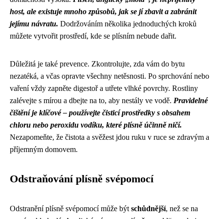
host, ale existuje mnoho způsobů, jak se jí zbavit a zabránit
jejímu návratu.
Dodržováním několika jednoduchých kroků
můžete vytvořit prostředí, kde se plísním nebude dařit.
Důležitá je také prevence. Zkontrolujte, zda vám do bytu
nezatéká, a včas opravte všechny netěsnosti. Po sprchování nebo
vaření vždy zapněte digestoř a utřete vlhké povrchy. Rostliny
zalévejte s mírou a dbejte na to, aby nestály ve vodě.
Pravidelné
čištění je klíčové – používejte čisticí prostředky s obsahem
chloru nebo peroxidu vodíku, které plísně účinně ničí.
Nezapomeňte, že čistota a svěžest jdou ruku v ruce se zdravým a
příjemným domovem.
Odstraňování plísně svépomocí
Odstranění plísně svépomocí může být
schůdnější
, než se na