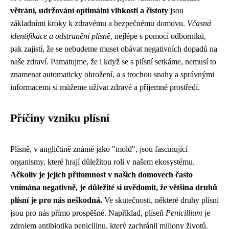
větrání, udržování optimální vlhkosti a čistoty
jsou
základními kroky k zdravému a bezpečnému domovu.
Včasná
identifikace a odstranění plísně
, nejlépe s pomocí odborníků,
pak zajistí, že se nebudeme muset obávat negativních dopadů na
naše zdraví. Pamatujme, že i když se s plísní setkáme, nemusí to
znamenat automaticky ohrožení, a s trochou snahy a správnými
informacemi si můžeme užívat zdravé a příjemné prostředí.
Příčiny vzniku plísní
Plísně, v angličtině známé jako "mold", jsou fascinující
organismy, které hrají důležitou roli v našem ekosystému.
Ačkoliv je jejich přítomnost v našich domovech často
vnímána negativně, je důležité si uvědomit, že většina druhů
plísní je pro nás neškodná.
Ve skutečnosti, některé druhy plísní
jsou pro nás přímo prospěšné. Například, plíseň
Penicillium
je
zdrojem antibiotika penicilinu, který zachránil miliony životů.