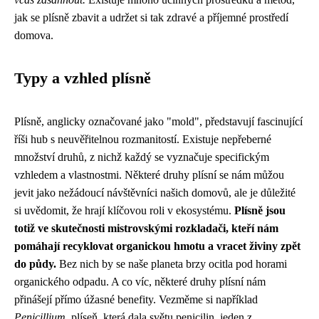
jak se plísně zbavit a udržet si tak zdravé a příjemné prostředí
domova.
Typy a vzhled plísně
Plísně, anglicky označované jako "mold", představují fascinující
říši hub s neuvěřitelnou rozmanitostí. Existuje nepřeberné
množství druhů, z nichž každý se vyznačuje specifickým
vzhledem a vlastnostmi. Některé druhy plísní se nám můžou
jevit jako nežádoucí návštěvníci našich domovů, ale je důležité
si uvědomit, že hrají klíčovou roli v ekosystému.
Plísně jsou
totiž ve skutečnosti mistrovskými rozkladači, kteří nám
pomáhají recyklovat organickou hmotu a vracet živiny zpět
do půdy.
Bez nich by se naše planeta brzy ocitla pod horami
organického odpadu. A co víc, některé druhy plísní nám
přinášejí přímo úžasné benefity. Vezměme si například
Penicillium
, plíseň, která dala světu penicilin, jeden z