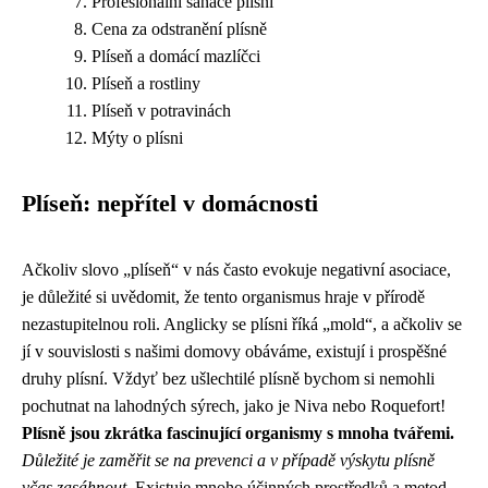
Profesionální sanace plísní
Cena za odstranění plísně
Plíseň a domácí mazlíčci
Plíseň a rostliny
Plíseň v potravinách
Mýty o plísni
Plíseň: nepřítel v domácnosti
Ačkoliv slovo „plíseň“ v nás často evokuje negativní asociace,
je důležité si uvědomit, že tento organismus hraje v přírodě
nezastupitelnou roli. Anglicky se plísni říká „mold“, a ačkoliv se
jí v souvislosti s našimi domovy obáváme, existují i prospěšné
druhy plísní. Vždyť bez ušlechtilé plísně bychom si nemohli
pochutnat na lahodných sýrech, jako je Niva nebo Roquefort!
Plísně jsou zkrátka fascinující organismy s mnoha tvářemi.
Důležité je zaměřit se na prevenci a v případě výskytu plísně
včas zasáhnout.
Existuje mnoho účinných prostředků a metod,