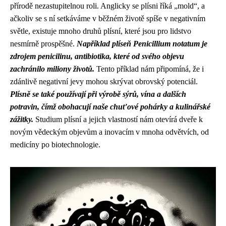
přírodě nezastupitelnou roli. Anglicky se plísni říká „mold“, a
ačkoliv se s ní setkáváme v běžném životě spíše v negativním
světle, existuje mnoho druhů plísní, které jsou pro lidstvo
nesmírně prospěšné.
Například plíseň Penicillium notatum je
zdrojem penicilinu, antibiotika, které od svého objevu
zachránilo miliony životů.
Tento příklad nám připomíná, že i
zdánlivě negativní jevy mohou skrývat obrovský potenciál.
Plísně se také používají při výrobě sýrů, vína a dalších
potravin, čímž obohacují naše chuťové pohárky a kulinářské
zážitky.
Studium plísní a jejich vlastností nám otevírá dveře k
novým vědeckým objevům a inovacím v mnoha odvětvích, od
medicíny po biotechnologie.