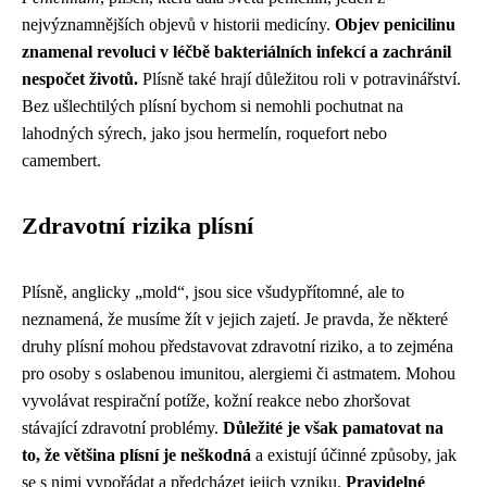
nejvýznamnějších objevů v historii medicíny.
Objev penicilinu
znamenal revoluci v léčbě bakteriálních infekcí a zachránil
nespočet životů.
Plísně také hrají důležitou roli v potravinářství.
Bez ušlechtilých plísní bychom si nemohli pochutnat na
lahodných sýrech, jako jsou hermelín, roquefort nebo
camembert.
Zdravotní rizika plísní
Plísně, anglicky „mold“, jsou sice všudypřítomné, ale to
neznamená, že musíme žít v jejich zajetí. Je pravda, že některé
druhy plísní mohou představovat zdravotní riziko, a to zejména
pro osoby s oslabenou imunitou, alergiemi či astmatem. Mohou
vyvolávat respirační potíže, kožní reakce nebo zhoršovat
stávající zdravotní problémy.
Důležité je však pamatovat na
to, že většina plísní je neškodná
a existují účinné způsoby, jak
se s nimi vypořádat a předcházet jejich vzniku.
Pravidelné