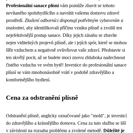
Profesionální sanace plísní
vám pomůže zbavit se tohoto
nevítaného spolubydlícího a navrátit vašemu domovu zdravé
prostředí.
Zkušení odborníci disponují potřebným vybavením a
znalostmi
, aby identifikovali příčinu vzniku plísně a zvolili ten
nejefektivnější postup sanace. Díky jejich zásahu se zbavíte
nejen viditelných projevů plísně, ale i jejích spór, které se mohou
šířit vzduchem a negativně ovlivňovat vaše zdraví. Představte si
ten skvělý pocit, až se budete moci znovu zhluboka nadechnout
čistého vzduchu ve svém bytě! Investice do profesionální sanace
plísní se vám mnohonásobně vrátí v podobě zdravějšího a
komfortnějšího bydlení.
Cena za odstranění plísně
Odstranění plísně, anglicky označované jako "mold", je investicí
do zdravějšího a krásnějšího domova. Cena za tuto službu se liší
v závislosti na rozsahu problému a zvolené metodě.
Důležité je