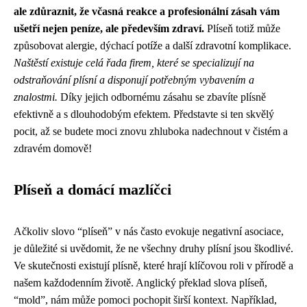
ale zdůraznit, že včasná reakce a profesionální zásah vám
ušetří nejen peníze, ale především zdraví.
Plíseň totiž může
způsobovat alergie, dýchací potíže a další zdravotní komplikace.
Naštěstí existuje celá řada firem, které se specializují na
odstraňování plísní a disponují potřebným vybavením a
znalostmi.
Díky jejich odbornému zásahu se zbavíte plísně
efektivně a s dlouhodobým efektem. Představte si ten skvělý
pocit, až se budete moci znovu zhluboka nadechnout v čistém a
zdravém domově!
Plíseň a domácí mazlíčci
Ačkoliv slovo “plíseň” v nás často evokuje negativní asociace,
je důležité si uvědomit, že ne všechny druhy plísní jsou škodlivé.
Ve skutečnosti existují plísně, které hrají klíčovou roli v přírodě a
našem každodenním životě. Anglický překlad slova plíseň,
“mold”, nám může pomoci pochopit širší kontext. Například,