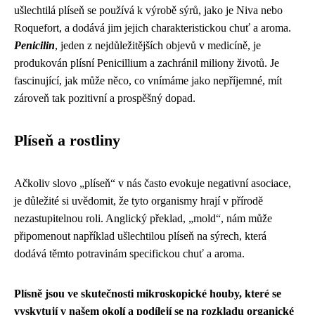
ušlechtilá plíseň se používá k výrobě sýrů, jako je Niva nebo
Roquefort, a dodává jim jejich charakteristickou chuť a aroma.
Penicilin
, jeden z nejdůležitějších objevů v medicíně, je
produkován plísní Penicillium a zachránil miliony životů. Je
fascinující, jak může něco, co vnímáme jako nepříjemné, mít
zároveň tak pozitivní a prospěšný dopad.
Plíseň a rostliny
Ačkoliv slovo „plíseň“ v nás často evokuje negativní asociace,
je důležité si uvědomit, že tyto organismy hrají v přírodě
nezastupitelnou roli. Anglický překlad, „mold“, nám může
připomenout například ušlechtilou plíseň na sýrech, která
dodává těmto potravinám specifickou chuť a aroma.
Plísně jsou ve skutečnosti mikroskopické houby, které se
vyskytují v našem okolí a podílejí se na rozkladu organické