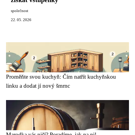
získat vstupenky
společnost
22. 05. 2026
Proměňte svou kuchyň: Čím natřít kuchyňskou
linku a dodat jí nový šmrnc
Marodka vás ničí? Poradíme, jak na ni!