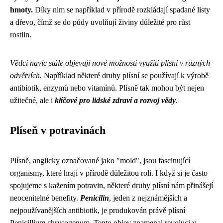
hmoty.
Díky nim se například v přírodě rozkládají spadané listy
a dřevo, čímž se do půdy uvolňují živiny důležité pro růst
rostlin.
Vědci navíc stále objevují nové možnosti využití plísní v různých
odvětvích.
Například některé druhy plísní se používají k výrobě
antibiotik, enzymů nebo vitamínů. Plísně tak mohou být nejen
užitečné, ale i
klíčové pro lidské zdraví a rozvoj vědy
.
Plíseň v potravinách
Plísně, anglicky označované jako "mold", jsou fascinující
organismy, které hrají v přírodě důležitou roli. I když si je často
spojujeme s kažením potravin, některé druhy plísní nám přinášejí
neocenitelné benefity.
Penicilin
, jeden z nejznámějších a
nejpoužívanějších antibiotik, je produkován právě plísní
Penicillium chrysogenum. Tento objev znamenal revoluci v