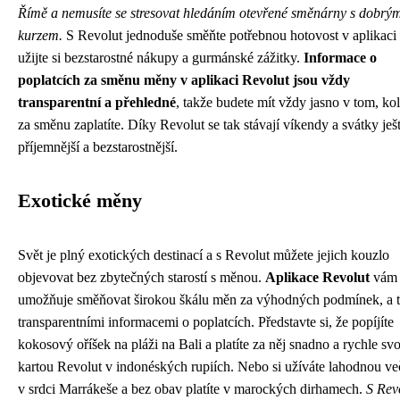
Římě a nemusíte se stresovat hledáním otevřené směnárny s dobrý
kurzem.
S Revolut jednoduše směňte potřebnou hotovost v aplikaci
užijte si bezstarostné nákupy a gurmánské zážitky.
Informace o
poplatcích za směnu měny v aplikaci Revolut jsou vždy
transparentní a přehledné
, takže budete mít vždy jasno v tom, kol
za směnu zaplatíte. Díky Revolut se tak stávají víkendy a svátky ješ
příjemnější a bezstarostnější.
Exotické měny
Svět je plný exotických destinací a s Revolut můžete jejich kouzlo
objevovat bez zbytečných starostí s měnou.
Aplikace Revolut
vám
umožňuje směňovat širokou škálu měn za výhodných podmínek, a t
transparentními informacemi o poplatcích. Představte si, že popíjíte
kokosový oříšek na pláži na Bali a platíte za něj snadno a rychle sv
kartou Revolut v indonéských rupiích. Nebo si užíváte lahodnou ve
v srdci Marrákeše a bez obav platíte v marockých dirhamech.
S Rev