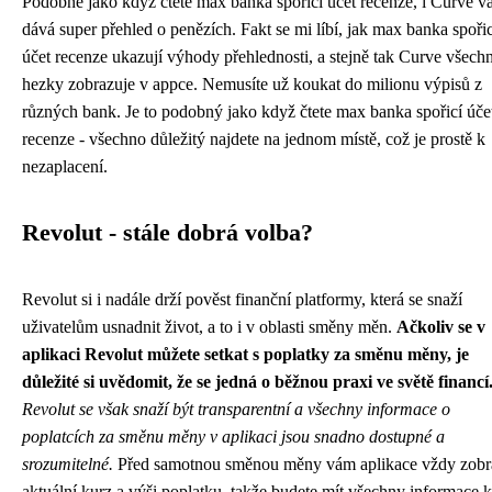
Podobně jako když čtete
max banka spořicí účet recenze
, i Curve 
dává super přehled o penězích. Fakt se mi líbí, jak max banka spořic
účet recenze ukazují výhody přehlednosti, a stejně tak Curve všech
hezky zobrazuje v appce. Nemusíte už koukat do milionu výpisů z
různých bank. Je to podobný jako když čtete max banka spořicí úče
recenze - všechno důležitý najdete na jednom místě, což je prostě k
nezaplacení.
Revolut - stále dobrá volba?
Revolut si i nadále drží pověst finanční platformy, která se snaží
uživatelům usnadnit život, a to i v oblasti směny měn.
Ačkoliv se v
aplikaci Revolut můžete setkat s poplatky za směnu měny, je
důležité si uvědomit, že se jedná o běžnou praxi ve světě financí
Revolut se však snaží být transparentní a všechny informace o
poplatcích za směnu měny v aplikaci jsou snadno dostupné a
srozumitelné.
Před samotnou směnou měny vám aplikace vždy zobr
aktuální kurz a výši poplatku, takže budete mít všechny informace k