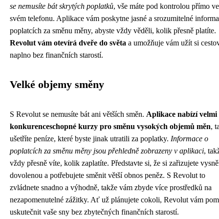
se nemusíte bát skrytých poplatků
, vše máte pod kontrolou přímo ve
svém telefonu. Aplikace vám poskytne jasné a srozumitelné informa
poplatcích za směnu měny, abyste vždy věděli, kolik přesně platíte.
Revolut vám otevírá dveře do světa
a umožňuje vám užít si cesto
naplno bez finančních starostí.
Velké objemy směny
S Revolut se nemusíte bát ani větších směn.
Aplikace nabízí velmi
konkurenceschopné kurzy pro směnu vysokých objemů měn
, 
ušetříte peníze, které byste jinak utratili za poplatky.
Informace o
poplatcích za směnu měny jsou přehledně zobrazeny v aplikaci
, tak
vždy přesně víte, kolik zaplatíte. Představte si, že si zařizujete vysn
dovolenou a potřebujete směnit větší obnos peněz. S Revolut to
zvládnete snadno a výhodně, takže vám zbyde více prostředků na
nezapomenutelné zážitky. Ať už plánujete cokoli, Revolut vám po
uskutečnit vaše sny bez zbytečných finančních starostí.