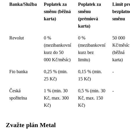
Banka/Služba
Poplatek za
Poplatek za
Limit pr
směnu (běžná
směnu
bezplatn
karta)
(prémiová
směnu
karta)
Revolut
0 %
0 %
50 000
(mezibankovní
(mezibankovní
Kč/měsíc
kurz do 50
kurz bez
(běžná
000 Kč/měsíc)
limitu)
karta)
Fio banka
0,25 % (min.
0,15 % (min.
-
25 Kč)
15 Kč)
Česká
1 % (min. 30
0,5 % (min. 30
-
spořitelna
Kč, max. 300
Kč, max. 150
Kč)
Kč)
Zvažte plán Metal