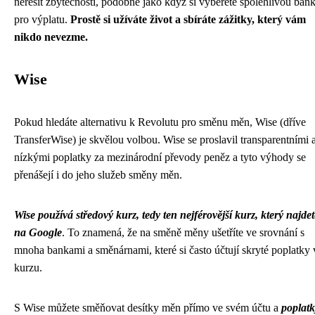
neřešit zbytečnosti, podobně jako když si vyberete spolehlivou ban
pro výplatu.
Prostě si užíváte život a sbíráte zážitky, který vám
nikdo nevezme.
Wise
Pokud hledáte alternativu k Revolutu pro směnu měn, Wise (dříve
TransferWise) je skvělou volbou. Wise se proslavil transparentními 
nízkými poplatky za mezinárodní převody peněz a tyto výhody se
přenášejí i do jeho služeb směny měn.
Wise používá středový kurz, tedy ten nejférovější kurz, který najdet
na Google
. To znamená, že na směně měny ušetříte ve srovnání s
mnoha bankami a směnárnami, které si často účtují skryté poplatky 
kurzu.
S Wise můžete směňovat desítky měn přímo ve svém účtu a
poplatk