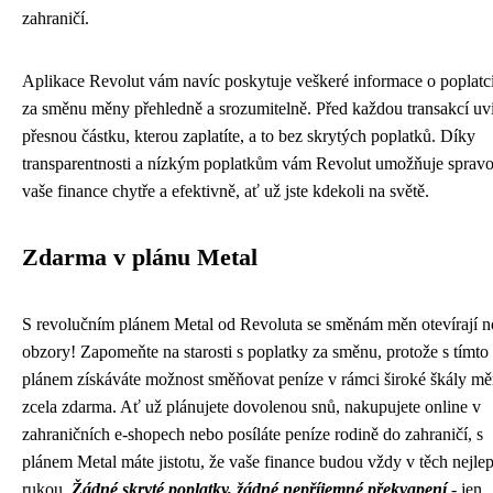
zahraničí.
Aplikace Revolut vám navíc poskytuje veškeré informace o poplatc
za směnu měny přehledně a srozumitelně. Před každou transakcí uvi
přesnou částku, kterou zaplatíte, a to bez skrytých poplatků. Díky
transparentnosti a nízkým poplatkům vám Revolut umožňuje spravo
vaše finance chytře a efektivně, ať už jste kdekoli na světě.
Zdarma v plánu Metal
S revolučním plánem Metal od Revoluta se směnám měn otevírají 
obzory! Zapomeňte na starosti s poplatky za směnu, protože s tímto
plánem získáváte možnost směňovat peníze v rámci široké škály m
zcela zdarma. Ať už plánujete dovolenou snů, nakupujete online v
zahraničních e-shopech nebo posíláte peníze rodině do zahraničí, s
plánem Metal máte jistotu, že vaše finance budou vždy v těch nejle
rukou.
Žádné skryté poplatky, žádné nepříjemné překvapení
- jen