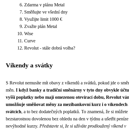
Zdarma v plánu Metal
Směňujte ve všední dny
Využijte limit 1000 €
Zvažte plán Metal
Wise
Curve
Revolut - stále dobrá volba?
Víkendy a svátky
S Revolut nemusíte mít obavy z víkendů a svátků, pokud jde o smě
měn.
I když banky a tradiční směnárny v tyto dny obvykle účtu
vyšší poplatky nebo mají omezenou otevírací dobu, Revolut vá
umožňuje směňovat měny za mezibankovní kurz i o víkendech 
svátcích
, a to bez dodatečných poplatků. To znamená, že si můžete 
bezstarostnou dovolenou bez ohledu na den v týdnu a ušetřit peníze
nevýhodné kurzy.
Představte si, že si užíváte prodloužený víkend v