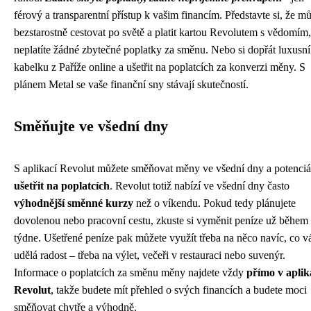
férový a transparentní přístup k vašim financím. Představte si, že m
bezstarostně cestovat po světě a platit kartou Revolutem s vědomím,
neplatíte žádné zbytečné poplatky za směnu. Nebo si dopřát luxusní
kabelku z Paříže online a ušetřit na poplatcích za konverzi měny. S
plánem Metal se vaše finanční sny stávají skutečností.
Směňujte ve všední dny
S aplikací Revolut můžete směňovat měny ve všední dny a potenciá
ušetřit na poplatcích
. Revolut totiž nabízí ve všední dny často
výhodnější směnné kurzy
než o víkendu. Pokud tedy plánujete
dovolenou nebo pracovní cestu, zkuste si vyměnit peníze už během
týdne. Ušetřené peníze pak můžete využít třeba na něco navíc, co 
udělá radost – třeba na výlet, večeři v restauraci nebo suvenýr.
Informace o poplatcích za směnu měny najdete vždy
přímo v aplik
Revolut
, takže budete mít přehled o svých financích a budete moci
směňovat chytře a výhodně.