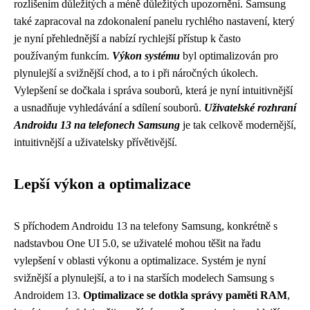
rozlišením důležitých a méně důležitých upozornění. Samsung
také zapracoval na zdokonalení panelu rychlého nastavení, který
je nyní přehlednější a nabízí rychlejší přístup k často
používaným funkcím.
Výkon systému
byl optimalizován pro
plynulejší a svižnější chod, a to i při náročných úkolech.
Vylepšení se dočkala i správa souborů, která je nyní intuitivnější
a usnadňuje vyhledávání a sdílení souborů.
Uživatelské rozhraní
Androidu 13 na telefonech Samsung
je tak celkově modernější,
intuitivnější a uživatelsky přívětivější.
Lepší výkon a optimalizace
S příchodem Androidu 13 na telefony Samsung, konkrétně s
nadstavbou One UI 5.0, se uživatelé mohou těšit na řadu
vylepšení v oblasti výkonu a optimalizace. Systém je nyní
svižnější a plynulejší, a to i na starších modelech Samsung s
Androidem 13.
Optimalizace se dotkla správy paměti RAM
,