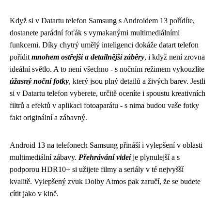
Když si v Datartu telefon Samsung s Androidem 13 pořídíte,
dostanete parádní foťák s vymakanými multimediálními
funkcemi. Díky chytrý umělý inteligenci dokáže
datart telefon
pořídit
mnohem ostřejší a detailnější záběry
, i když není zrovna
ideální světlo. A to není všechno - s nočním režimem vykouzlíte
úžasný noční fotky
, který jsou plný detailů a živých barev. Jestli
si v Datartu telefon vyberete, určitě oceníte i spoustu kreativních
filtrů a efektů v aplikaci fotoaparátu - s nima budou vaše fotky
fakt originální a zábavný.
Android 13 na telefonech Samsung přináší i vylepšení v oblasti
multimediální zábavy.
Přehrávání videí
je plynulejší a s
podporou HDR10+ si užijete filmy a seriály v té nejvyšší
kvalitě. Vylepšený zvuk Dolby Atmos pak zaručí, že se budete
cítit jako v kině.