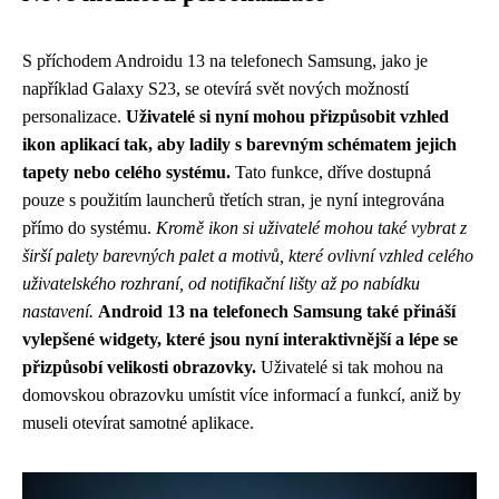
S příchodem Androidu 13 na telefonech Samsung, jako je
například Galaxy S23, se otevírá svět nových možností
personalizace.
Uživatelé si nyní mohou přizpůsobit vzhled
ikon aplikací tak, aby ladily s barevným schématem jejich
tapety nebo celého systému.
Tato funkce, dříve dostupná
pouze s použitím launcherů třetích stran, je nyní integrována
přímo do systému.
Kromě ikon si uživatelé mohou také vybrat z
širší palety barevných palet a motivů, které ovlivní vzhled celého
uživatelského rozhraní, od notifikační lišty až po nabídku
nastavení.
Android 13 na telefonech Samsung také přináší
vylepšené widgety, které jsou nyní interaktivnější a lépe se
přizpůsobí velikosti obrazovky.
Uživatelé si tak mohou na
domovskou obrazovku umístit více informací a funkcí, aniž by
museli otevírat samotné aplikace.