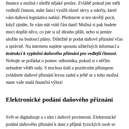
finance a možná i ušetřit nějaké peníze. Zvláště pokud jste měli
vedlejší činnost, máte šanci využít různé slevy a odečty, které
vám daňová legislativa nabízí. Představte si ten skvělý pocit,
když zjistíte, že vám stát vrátí část daní! Možná si pak budete
moci dopřát něco, co jste si už dlouho přáli, nebo si peníze
uložíte na budoucí plány. Důležité je podat daňové přiznání včas
a správně. Na internetu najdete spoustu užitečných informací a
instrukcí k vyplnění daňového přiznání pro vedlejší činnost
.
Nebojte se požádat o pomoc odborníka, pokud si s něčím
nebudete vědět rady. S trochou úsilí a pozitivním přístupem
zvládnete daňové přiznání levou zadní a ještě se z toho možná
stane vaše malá finanční výhra!
Elektronické podání daňového přiznání
Svět se digitalizuje a s ním i daňové povinnosti. Elektronické
podání daňového přiznání k dani z příjmů fyzických osob se