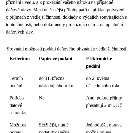
přiznání uvedli, a k prokázání vašeho nároku na případné
daňové úlevy. Mezi nejčastější přílohy patří například potvrzení
o příjmech z vedlejší činnosti, doklady o výdajích souvisejících s
touto činností, nebo dokumenty prokazující nárok na uplatnění
daňových slev.
Srovnání možností podání daňového přiznání z vedlejší činnosti
Kritérium
Papírové podání
Elektronické
podání
Termín
do 31. března
do 2. května
podání
následujícího roku
následujícího roku
Potřeba
Ne
Ano, pokud příjmy
datové
přesahují 2 mil. Kč
schránky
Možnost
Složitější, nutné
Jednodušší, oprava
opravy
podat dodatečné
možná online