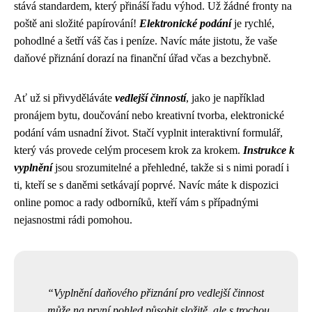
stává standardem, který přináší řadu výhod. Už žádné fronty na
poště ani složité papírování!
Elektronické podání
je rychlé,
pohodlné a šetří váš čas i peníze. Navíc máte jistotu, že vaše
daňové přiznání dorazí na finanční úřad včas a bezchybně.
Ať už si přivyděláváte
vedlejší činností
, jako je například
pronájem bytu, doučování nebo kreativní tvorba, elektronické
podání vám usnadní život. Stačí vyplnit interaktivní formulář,
který vás provede celým procesem krok za krokem.
Instrukce k
vyplnění
jsou srozumitelné a přehledné, takže si s nimi poradí i
ti, kteří se s daněmi setkávají poprvé. Navíc máte k dispozici
online pomoc a rady odborníků, kteří vám s případnými
nejasnostmi rádi pomohou.
Vyplnění daňového přiznání pro vedlejší činnost
může na první pohled působit složitě, ale s trochou