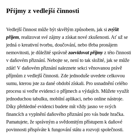
Příjmy z vedlejší činnosti
Vedlejší činnost může být skvělým způsobem, jak si
zvýšit
příjem
, realizovat své zájmy a získat nové zkušenosti. Ať už se
jedná o kreativní tvorbu, doučování, nebo třeba pronájem
nemovitosti, je důležité správně
zaevidovat příjmy
z této činnosti
v daňovém přiznání. Nebojte se, není to tak složité, jak se může
zdát! V daňovém přiznání naleznete sekci věnovanou právě
příjmům z vedlejší činnosti. Zde jednoduše uvedete celkovou
sumu, kterou jste za dané období získali. Pro usnadnění celého
procesu si veďte evidenci o příjmech a výdajích. Můžete využít
jednoduchou tabulku, mobilní aplikaci, nebo online nástroje.
Díky přehledné evidenci budete mít vždy jasno ve svých
financích a vyplnění daňového přiznání pro vás bude hračka.
Pamatujete, že správným a svědomitým přístupem k daňové
povinnosti přispíváte k fungování státu a rozvoji společnosti.