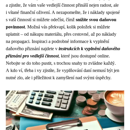
a zjistíte, že vám vaše vedlejší činnost přináší nejen radost, ale
i vítané finanční oživení. A nezapomeňte, že i náklady spojené
s vaší činností si můžete odečíst, čímž
snížíte svou daňovou
povinnost
. Možná vás překvapí, kolik položek si můžete
uplatnit – od nákupu materiálu, přes cestovné, až po náklady
na propagaci. Inspiraci a podrobné informace k vyplnění
daňového přiznání najdete v
instrukcích k vyplnění daňového
přiznání pro vedlejší činnost
, které jsou dostupné online.
Nebojte se do toho pustit, s trochou snahy to zvládne každý.
A kdo ví, třeba i vy zjistíte, že vyplňování daní nemusí být jen
nutné zlo, ale i příležitost k zamyšlení nad svými úspěchy.