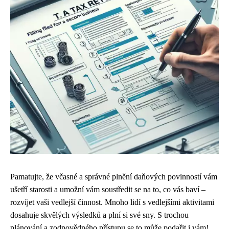
Pamatujte, že včasné a správné plnění daňových povinností vám
ušetří starosti a umožní vám soustředit se na to, co vás baví –
rozvíjet vaši vedlejší činnost. Mnoho lidí s vedlejšími aktivitami
dosahuje skvělých výsledků a plní si své sny. S trochou
plánování a zodpovědného přístupu se to může podařit i vám!