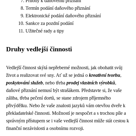
Přílohy k daňovému přiznání
Termín podání daňového přiznání
Elektronické podání daňového přiznání
Sankce za pozdní podání
Užitečné rady a tipy
Druhy vedlejší činnosti
Vedlejší činnost skýtá nepřeberné možnosti, jak obohatit svůj
život a realizovat své sny. Ať už se jedná o
kreativní tvorbu
,
poskytování služeb
, nebo třeba
prodej vlastních výrobků
,
daňové přiznání nemusí být strašákem. Představte si, že vaše
záliba, třeba pečení dortů, se stane zdrojem příjemného
přivýdělku. Nebo že vaše znalosti jazyků vám otevřou dveře k
překladatelské činnosti. Možností je nespočet a s trochou píle a
správným přístupem se i vaše vedlejší činnost může stát cestou k
finanční nezávislosti a osobnímu rozvoji.