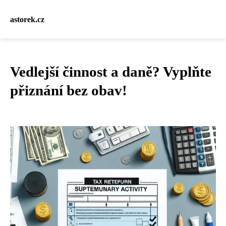
astorek.cz
Vedlejší činnost a daně? Vyplňte
přiznání bez obav!