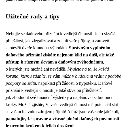
Užitečné rady a tipy
Nebojte se daňového přiznání k vedlejší činnosti! Je to skvělá
příležitost, jak zlegalizovat a zdanit vaše příjmy, a zároveň
si otevřít dveře k mnoha výhodám.
Správným vyplněním
daňového přiznání získáte nejenom klid na duši, ale také
přístup k různým slevám a daňovým zvýhodněním
,
o kterých jste možná ani nevěděli.
Myslete na to, že každá
koruna, kterou zdaníte, se vám může v budoucnu vrátit v podobě
podpory od státu
, například při žádosti o hypotéku. Daňové
přiznání k vedlejší činnosti je také skvělou příležitostí,
jak zhodnotit své finanční výsledky a naplánovat si budoucí
kroky. Možná zjistíte, že vaše vedlejší činnost má potenciál stát
se vaším hlavním zdrojem příjmů! Ať už jsou vaše cíle jakékoli,
pamatujte, že správné a včasné plnění daňových povinností
je prvním krokem k jejich dosažení
.