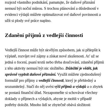
rozjezd vlastního podnikání, pamatujte, že daňové přiznání
nemusí být noční můrou. S trochou plánování a důsledností v
evidenci výdajů můžete optimalizovat své daňové povinnosti a
užít si plody své práce naplno.
Zdanění příjmů z vedlejší činnosti
Vedlejší činnost může být skvělým způsobem, jak si přilepšit k
výplatě, rozvíjet své zájmy a získat nové zkušenosti. Ať už se
jedná o focení, psaní textů nebo třeba doučování, zdanění příjmů
z této aktivity nemusí být nic složitého.
Důležité je vědět, jak
správně vyplnit daňové přiznání.
Využít můžete zjednodušený
formulář pro příjmy z
vedlejší činnosti
, který je přehledný a
srozumitelný. Stačí do něj uvést
výši příjmů a výdajů
a o zbytek
se postará finanční úřad. Nezapomeňte si schovávat všechny
doklady o příjmech a výdajích, abyste je mohli v případě
potřeby doložit. Mnoho lidí se zbytečně obává složitosti