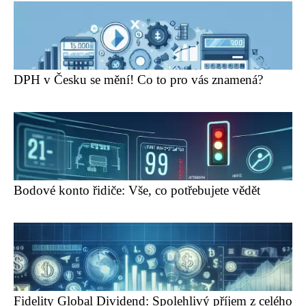
DPH v Česku se mění! Co to pro vás znamená?
Bodové konto řidiče: Vše, co potřebujete vědět
Fidelity Global Dividend: Spolehlivý příjem z celého