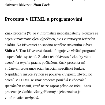
aktivovat klávesou
Num Lock
.
Procenta v HTML a programování
Znak procenta (%) je v informatice nepostradatelný. Používá se
nejen v matematických výpočtech, ale i v textových řetězcích
a kódu. Na klávesnici ho snadno napíšete stisknutím kláves
Shift
a
5
. Tato klávesová zkratka funguje ve většině programů
a operačních systémů. Znalost této klávesové zkratky vám
usnadní
a
urychlí
práci s počítačem. Znak procenta má
v různých programovacích jazycích specifické funkce.
Například v jazyce Python se používá k výpočtu zbytku po
dělení. V HTML se znak procenta používá k kódování
speciálních znaků, které nelze zapsat přímo do kódu. Znak
procenta je zkrátka všudypřítomný a jeho znalost je
v informatice
nezbytná
.