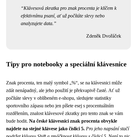
Klávesová zkratka pro znak procenta je klíčem k
efektivnímu psaní, ať už počítáte slevy nebo
analyzujete data.
Zdeněk Dvořáček
Tipy pro notebooky a speciální klávesnice
Znak procenta, ten malý symbol „%“, se na klávesnici může
zdát nenápadný, ale jeho použití je překvapivě časté. Ať už
počítáte slevy v oblíbeném e-shopu, sledujete statistiky
sportovního zápasu nebo jen píšete esej s procentuálním
rozdělením, znalost klávesové zkratky pro tento znak se vám
bude hodit.
Na české klávesnici znak procenta obvykle
najdete na stejné klávese jako číslici 5.
Pro jeho napsání stačí
podržet klávesu Shift a zmáčknout klávesu s číslicí 5.
Není to nic