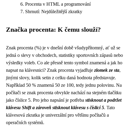
Procenta v HTML a programování
Shrnutí: Nejdůležitější zkratky
Značka procenta: K čemu slouží?
Znak procenta (%) je v dnešní době všudypřítomný, ať už se
jedná o slevy v obchodech, statistiky sportovních zápasů nebo
výsledky voleb. Co ale přesně tento symbol znamená a jak ho
napsat na klávesnici? Znak procenta vyjadřuje
zlomek ze sta
,
jinými slovy, kolik setin z celku daná hodnota představuje.
Například 50 % znamená 50 ze 100, tedy jednu polovinu. Na
počítači se znak procenta obvykle nachází na stejném tlačítku
jako číslice 5. Pro jeho napsání je potřeba
stisknout a podržet
klávesu Shift a zároveň stisknout klávesu s číslicí 5
. Tato
klávesová zkratka je univerzální pro většinu počítačů a
operačních systémů.