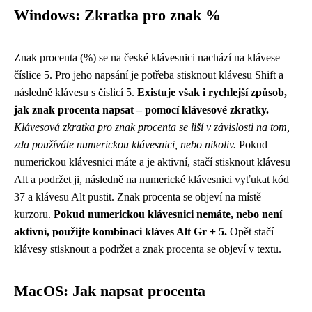
Windows: Zkratka pro znak %
Znak procenta (%) se na české klávesnici nachází na klávese
číslice 5. Pro jeho napsání je potřeba stisknout klávesu Shift a
následně klávesu s číslicí 5.
Existuje však i rychlejší způsob,
jak znak procenta napsat – pomocí klávesové zkratky.
Klávesová zkratka pro znak procenta se liší v závislosti na tom,
zda používáte numerickou klávesnici, nebo nikoliv.
Pokud
numerickou klávesnici máte a je aktivní, stačí stisknout klávesu
Alt a podržet ji, následně na numerické klávesnici vyťukat kód
37 a klávesu Alt pustit. Znak procenta se objeví na místě
kurzoru.
Pokud numerickou klávesnici nemáte, nebo není
aktivní, použijte kombinaci kláves Alt Gr + 5.
Opět stačí
klávesy stisknout a podržet a znak procenta se objeví v textu.
MacOS: Jak napsat procenta