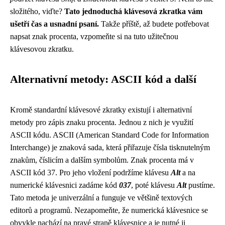
složitého, viďte?
Tato jednoduchá klávesová zkratka vám
ušetří čas a usnadní psaní.
Takže příště, až budete potřebovat
napsat znak procenta, vzpomeňte si na tuto užitečnou
klávesovou zkratku.
Alternativní metody: ASCII kód a další
Kromě standardní klávesové zkratky existují i alternativní
metody pro zápis znaku procenta. Jednou z nich je využití
ASCII kódu. ASCII (American Standard Code for Information
Interchange) je znaková sada, která přiřazuje čísla tisknutelným
znakům, číslicím a dalším symbolům. Znak procenta má v
ASCII kód 37. Pro jeho vložení podržíme klávesu
Alt
a na
numerické klávesnici zadáme kód
037
, poté klávesu
Alt
pustíme.
Tato metoda je univerzální a funguje ve většině textových
editorů a programů. Nezapomeňte, že numerická klávesnice se
obvykle nachází na pravé straně klávesnice a je nutné ji