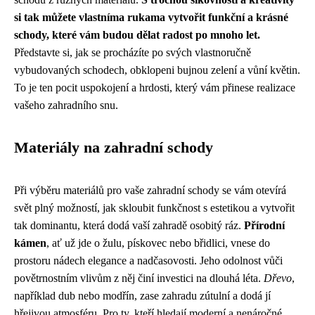
si tak můžete vlastníma rukama vytvořit funkční a krásné
schody, které vám budou dělat radost po mnoho let.
Představte si, jak se procházíte po svých vlastnoručně
vybudovaných schodech, obklopeni bujnou zelení a vůní květin.
To je ten pocit uspokojení a hrdosti, který vám přinese realizace
vašeho zahradního snu.
Materiály na zahradní schody
Při výběru materiálů pro vaše zahradní schody se vám otevírá
svět plný možností, jak skloubit funkčnost s estetikou a vytvořit
tak dominantu, která dodá vaší zahradě osobitý ráz.
Přírodní
kámen
, ať už jde o žulu, pískovec nebo břidlici, vnese do
prostoru nádech elegance a nadčasovosti. Jeho odolnost vůči
povětrnostním vlivům z něj činí investici na dlouhá léta.
Dřevo
,
například dub nebo modřín, zase zahradu zútulní a dodá jí
hřejivou atmosféru. Pro ty, kteří hledají moderní a nenáročné