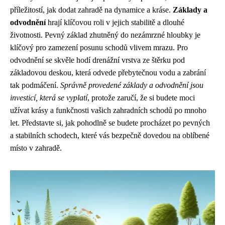
příležitostí, jak dodat zahradě na dynamice a kráse.
Základy a
odvodnění
hrají klíčovou roli v jejich stabilitě a dlouhé
životnosti. Pevný základ zhutněný do nezámrzné hloubky je
klíčový pro zamezení posunu schodů vlivem mrazu. Pro
odvodnění se skvěle hodí drenážní vrstva ze štěrku pod
základovou deskou, která odvede přebytečnou vodu a zabrání
tak podmáčení.
Správně provedené základy a odvodnění jsou
investicí, která se vyplatí
, protože zaručí, že si budete moci
užívat krásy a funkčnosti vašich zahradních schodů po mnoho
let. Představte si, jak pohodlně se budete procházet po pevných
a stabilních schodech, které vás bezpečně dovedou na oblíbené
místo v zahradě.