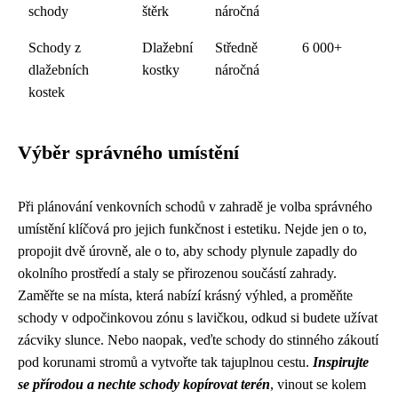
schody
štěrk
náročná
Schody z
Dlažební
Středně
6 000+
dlažebních
kostky
náročná
kostek
Výběr správného umístění
Při plánování venkovních schodů v zahradě je volba správného
umístění klíčová pro jejich funkčnost i estetiku. Nejde jen o to,
propojit dvě úrovně, ale o to, aby schody plynule zapadly do
okolního prostředí a staly se přirozenou součástí zahrady.
Zaměřte se na místa, která nabízí krásný výhled, a proměňte
schody v odpočinkovou zónu s lavičkou, odkud si budete užívat
zácviky slunce. Nebo naopak, veďte schody do stinného zákoutí
pod korunami stromů a vytvořte tak tajuplnou cestu.
Inspirujte
se přírodou a nechte schody kopírovat terén
, vinout se kolem