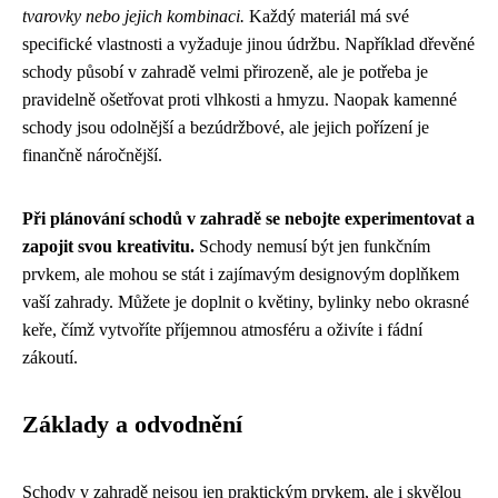
tvarovky nebo jejich kombinaci.
Každý materiál má své
specifické vlastnosti a vyžaduje jinou údržbu. Například dřevěné
schody působí v zahradě velmi přirozeně, ale je potřeba je
pravidelně ošetřovat proti vlhkosti a hmyzu. Naopak kamenné
schody jsou odolnější a bezúdržbové, ale jejich pořízení je
finančně náročnější.
Při plánování schodů v zahradě se nebojte experimentovat a
zapojit svou kreativitu.
Schody nemusí být jen funkčním
prvkem, ale mohou se stát i zajímavým designovým doplňkem
vaší zahrady. Můžete je doplnit o květiny, bylinky nebo okrasné
keře, čímž vytvoříte příjemnou atmosféru a oživíte i fádní
zákoutí.
Základy a odvodnění
Schody v zahradě nejsou jen praktickým prvkem, ale i skvělou