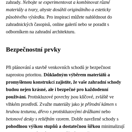
zahrady.
Nebojte se experimentovat a kombinovat různé
materiály a tvary, abyste dosáhli originálního a esteticky
působivého výsledku.
Pro inspiraci můžete nahlédnout do
zahradnických časopisů, online galerií nebo se poradit s
odborníkem na zahradní architekturu.
Bezpečnostní prvky
Při plánování a stavbě venkovních schodů je bezpečnost
naprostou prioritou.
Důkladným výběrem materiálů a
promyšlenou konstrukcí zajistíte, že vaše zahradní schody
budou nejen krásné, ale i bezpečné pro každodenní
používání.
Protiskluzové povrchy jsou klíčové, zvláště ve
vlhkém prostředí. Zvažte materiály jako je
přírodní kámen s
hrubou texturou
,
dřevo s protiskluzovými drážkami
nebo
betonové desky s reliéfním vzorem
. Dobře navržené schody s
pohodlnou výškou stupňů a dostatečnou šířkou
minimalizují