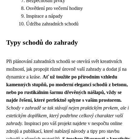
Bezpečnostní prvky
Osvětlení pro večerní hodiny
Inspirace a nápady
Údržba zahradních schodů
Typy schodů do zahrady
Při plánování zahradních schodů se otevírá svět kreativních
možností, jak propojit různé úrovně vaší zahrady a dodat jí na
dynamice a kráse.
Ať už toužíte po přírodním vzhledu
kamenných stupňů, po moderní eleganci schodů z betonu,
nebo po rustikálním šarmu dřevěných nášlapů, vždy se
najde řešení, které perfektně splyne s vaším prostorem.
Schody v zahradě se tak stávají nejen praktickým prvkem, ale i
estetickým doplňkem, který podtrhne celkový charakter vaší
zahrady.
Inspiraci pro váš projekt najdete v nespočtu online
zdrojů a publikací, které nabízejí návody a tipy pro stavbu
schodů z různých materiálů.
S trochou šikovnosti a kreativity