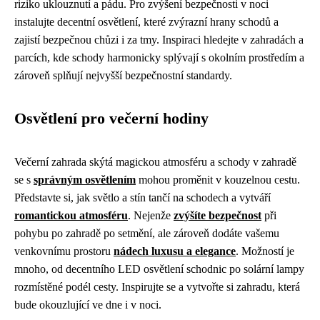
riziko uklouznutí a pádu. Pro zvýšení bezpečnosti v noci
instalujte decentní osvětlení, které zvýrazní hrany schodů a
zajistí bezpečnou chůzi i za tmy. Inspiraci hledejte v zahradách a
parcích, kde schody harmonicky splývají s okolním prostředím a
zároveň splňují nejvyšší bezpečnostní standardy.
Osvětlení pro večerní hodiny
Večerní zahrada skýtá magickou atmosféru a schody v zahradě
se s
správným osvětlením
mohou proměnit v kouzelnou cestu.
Představte si, jak světlo a stín tančí na schodech a vytváří
romantickou atmosféru
. Nejenže
zvýšíte bezpečnost
při
pohybu po zahradě po setmění, ale zároveň dodáte vašemu
venkovnímu prostoru
nádech luxusu a elegance
. Možností je
mnoho, od decentního LED osvětlení schodnic po solární lampy
rozmístěné podél cesty. Inspirujte se a vytvořte si zahradu, která
bude okouzlující ve dne i v noci.