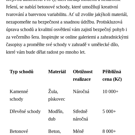
řešení, se nabízí betonové schody, které umožňují kreativní
tvarování a barevnou variabilitu. Ať už zvolíte jakýkoli materiál,
nezapomeňte na bezpečnost a snadnou údržbu. Protiskluzová
úprava schodů a kvalitní osvětlení vám zajistí bezpečný pohyb i
za večerního šera. Inspirujte se online galeriemi a zahradnickými
časopisy a proměňte své schody v zahradě v umělecké dílo,
které vám bude dělat radost po mnoho let.
Typ schodů
Materiál
Obtížnost
Přibližná
realizace
cena (Kč)
Kamenné
Žula,
Náročná
10 000+
schody
pískovec
Dřevěné schody
Modřín,
Středně
5 000+
dub
náročná
Betonové
Beton,
Méně
8 000+