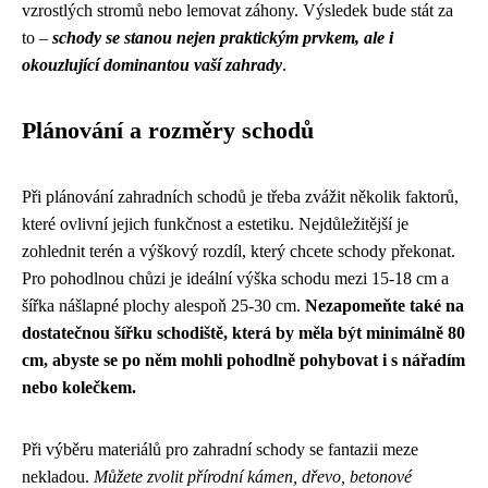
vzrostlých stromů nebo lemovat záhony. Výsledek bude stát za
to –
schody se stanou nejen praktickým prvkem, ale i
okouzlující dominantou vaší zahrady
.
Plánování a rozměry schodů
Při plánování zahradních schodů je třeba zvážit několik faktorů,
které ovlivní jejich funkčnost a estetiku. Nejdůležitější je
zohlednit terén a výškový rozdíl, který chcete schody překonat.
Pro pohodlnou chůzi je ideální výška schodu mezi 15-18 cm a
šířka nášlapné plochy alespoň 25-30 cm.
Nezapomeňte také na
dostatečnou šířku schodiště, která by měla být minimálně 80
cm, abyste se po něm mohli pohodlně pohybovat i s nářadím
nebo kolečkem.
Při výběru materiálů pro zahradní schody se fantazii meze
nekladou.
Můžete zvolit přírodní kámen, dřevo, betonové