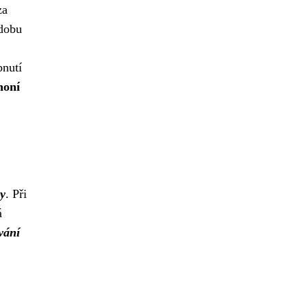
za
 dobu
bnutí
honí
ty
. Při
á
vání