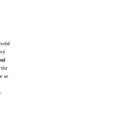
ýrobě
ový
ímž
růst
te se
n