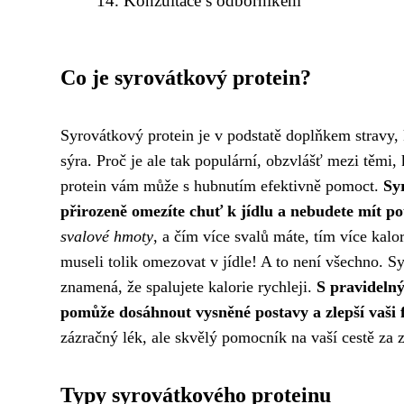
Konzultace s odborníkem
Co je syrovátkový protein?
Syrovátkový protein je v podstatě doplňkem stravy, k
sýra. Proč je ale tak populární, obzvlášť mezi těmi
protein vám může s hubnutím efektivně pomoct.
Sy
přirozeně omezíte chuť k jídlu a nebudete mít po
svalové hmoty
, a čím více svalů máte, tím více kalori
museli tolik omezovat v jídle! A to není všechno. S
znamená, že spalujete kalorie rychleji.
S pravideln
pomůže dosáhnout vysněné postavy a zlepší vaši 
zázračný lék, ale skvělý pomocník na vaší cestě za 
Typy syrovátkového proteinu