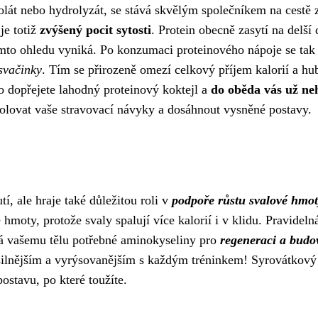
zolát nebo hydrolyzát, se stává skvělým společníkem na cestě 
je totiž
zvýšený pocit sytosti
. Protein obecně zasytí na delší
omto ohledu vyniká. Po konzumaci proteinového nápoje se tak
svačinky
. Tím se přirozeně omezí celkový příjem kalorií a hu
áno dopřejete lahodný proteinový koktejl a
do oběda vás už ne
olovat vaše stravovací návyky a dosáhnout vysněné postavy.
, ale hraje také důležitou roli v
podpoře růstu svalové hmo
hmoty, protože svaly spalují více kalorií i v klidu. Pravideln
á vašemu tělu potřebné aminokyseliny pro
regeneraci a budo
vá silnějším a vyrýsovanějším s každým tréninkem! Syrovátkový
ostavu, po které toužíte.