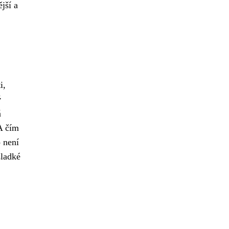
jší a
i,
ý
á
 čím
o není
sladké