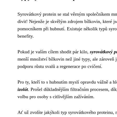
Syrovátkový protein se stal věrným společníkem mno
divit! Nejenže je skvělým zdrojem bílkovin, které j
pomocníkem při hubnutí. Existuje několik typů syrov
benefity.
Pokud je vaším cílem shodit pár kilo,
syrovátkový p
menší množství bílkovin než jiné typy, ale zároveň j
podporu růstu svalů a regenerace po cvičení.
Pro ty, kteří to s hubnutím myslí opravdu vážně a hle
izolát
. Prošel důkladnějším filtračním procesem, dí
volbu pro osoby s citlivějším zažíváním.
Ať už zvolíte jakýkoli typ syrovátkového proteinu, 