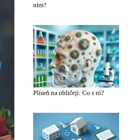
ním?
Plíseň na obličeji: Co s ní?