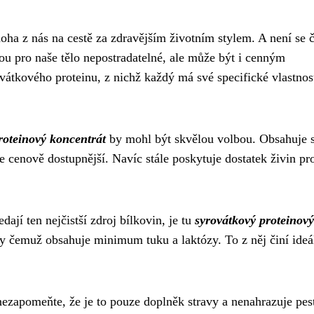
ha z nás na cestě za zdravějším životním stylem. A není se
sou pro naše tělo nepostradatelné, ale může být i cenným
átkového proteinu, z nichž každý má své specifické vlastnost
roteinový koncentrát
by mohl být skvělou volbou. Obsahuje s
e cenově dostupnější. Navíc stále poskytuje dostatek živin pr
dají ten nejčistší zdroj bílkovin, je tu
syrovátkový proteinový
ky čemuž obsahuje minimum tuku a laktózy. To z něj činí ideá
nezapomeňte, že je to pouze doplněk stravy a nenahrazuje pes