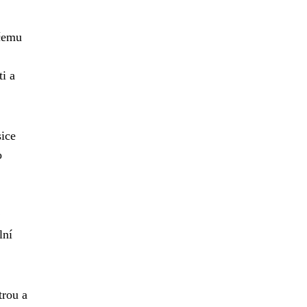
 čemu
i a
ice
o
lní
trou a