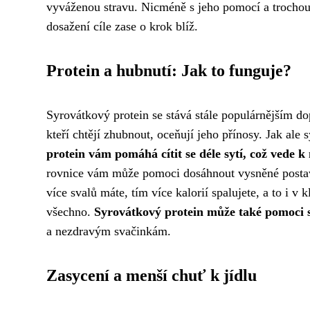
vyváženou stravu. Nicméně s jeho pomocí a trochou ú
dosažení cíle zase o krok blíž.
Protein a hubnutí: Jak to funguje?
Syrovátkový protein se stává stále populárnějším dop
kteří chtějí zhubnout, oceňují jeho přínosy. Jak al
protein vám pomáhá cítit se déle sytí, což vede 
rovnice vám může pomoci dosáhnout vysněné post
více svalů máte, tím více kalorií spalujete, a to i v 
všechno.
Syrovátkový protein může také pomoci st
a nezdravým svačinkám.
Zasycení a menší chuť k jídlu