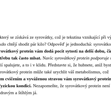
terý se získává ze syrovátky, což je tekutina vznikající při v
, kdo chtějí shodit pár kilo? Odpověď je jednoduchá: syrovátk
rovátkový protein vám dodá pocit sytosti na delší dobu, č
třebu tak často mlsat.
Navíc
syrovátkový protein podporuje 
í spalujete, a to i v klidu. Představte si, že hubnete, aniž bys
yrovátkový protein může také urychlit váš metabolismus, což
ým cvičením a vyváženou stravou vám syrovátkový protei
fyzickou kondici.
Nezapomeňte, že syrovátkový protein není
zdravým a štíhlým já.