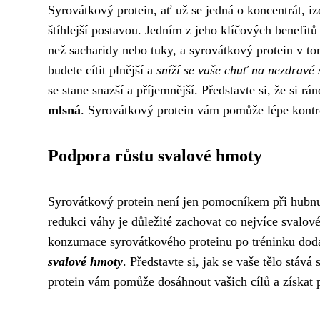
Syrovátkový protein, ať už se jedná o koncentrát, i
štíhlejší postavou. Jedním z jeho klíčových benefitů 
než sacharidy nebo tuky, a syrovátkový protein v t
budete cítit plnější a
sníží se vaše chuť na nezdravé 
se stane snazší a příjemnější. Představte si, že si r
mlsná
. Syrovátkový protein vám pomůže lépe kontr
Podpora růstu svalové hmoty
Syrovátkový protein není jen pomocníkem při hubnutí
redukci váhy je důležité zachovat co nejvíce svalové 
konzumace syrovátkového proteinu po tréninku dod
svalové hmoty
. Představte si, jak se vaše tělo stá
protein vám pomůže dosáhnout vašich cílů a získat p