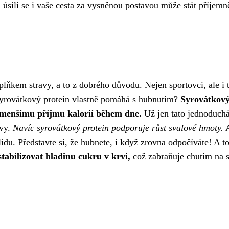
silí se i vaše cesta za vysněnou postavou může stát příjemně
lňkem stravy, a to z dobrého důvodu. Nejen sportovci, ale i t
e syrovátkový protein vlastně pomáhá s hubnutím?
Syrovátkov
k menšímu příjmu kalorií během dne.
Už jen tato jednoduch
avy.
Navíc syrovátkový protein podporuje růst svalové hmoty.
A
klidu. Představte si, že hubnete, i když zrovna odpočíváte! A t
abilizovat hladinu cukru v krvi,
což zabraňuje chutím na 