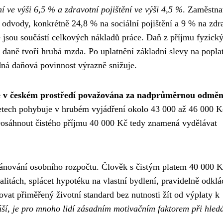
ní ve výši 6,5 % a zdravotní pojištění ve výši 4,5 %
. Zaměstna
 odvody, konkrétně 24,8 % na sociální pojištění a 9 % na zdr
e jsou součástí celkových nákladů práce. Daň z příjmu fyzick
 daně tvoří hrubá mzda. Po uplatnění základní slevy na popla
dná daňová povinnost výrazně snižuje.
je v českém prostředí považována za nadprůměrnou odměn
etech pohybuje v hrubém vyjádření okolo 43 000 až 46 000 K
Dosáhnout čistého příjmu 40 000 Kč tedy znamená vydělávat
lánování osobního rozpočtu. Člověk s čistým platem 40 000 K
alitách, splácet hypotéku na vlastní bydlení, pravidelně odklá
ovat přiměřený životní standard bez nutnosti žít od výplaty k
náší, je pro mnoho lidí zásadním motivačním faktorem při hled