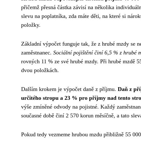
přičemž přesná částka závisí na několika individuáln
slevu na poplatníka, zda máte děti, na které si nár
položky.
Základní výpočet funguje tak, že z hrubé mzdy se nej
zaměstnanec.
Sociální pojištění činí 6,5 % z hrubé 
rovných 11 % ze své hrubé mzdy. Při hrubé mzdě 55
dvou položkách.
Dalším krokem je výpočet daně z příjmu.
Daň z pří
určitého stropu a 23 % pro příjmy nad tento str
výše zmíněné odvody na pojistné. Každý zaměstnanec
současné době činí 2 570 korun měsíčně, a tato sle
Pokud tedy vezmeme hrubou mzdu přibližně 55 000 k