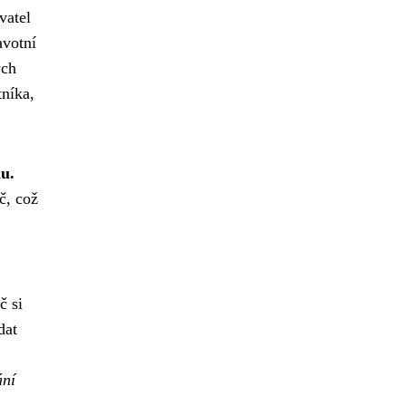
vatel
avotní
ých
tníka,
u.
č, což
č si
dat
ání