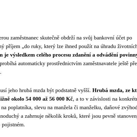
terou zaměstnanec skutečně obdrží na svůj bankovní účet po
ý příjem „do ruky, který lze ihned použít na úhradu životníc
m je výsledkem celého procesu zdanění a odvádění povinn
 probíhá automaticky prostřednictvím zaměstnavatele ještě př
.
usí jeho hrubá mzda být podstatně vyšší.
Hrubá mzda, ze kt
ližně okolo 54 000 až 56 000 Kč
, a to v závislosti na konkrét
vu na poplatníka, slevu na manžela či manželku, daňové zvýho
dnoduchý a zahrnuje několik kroků, které jsou pevně stanove
 pojistném.