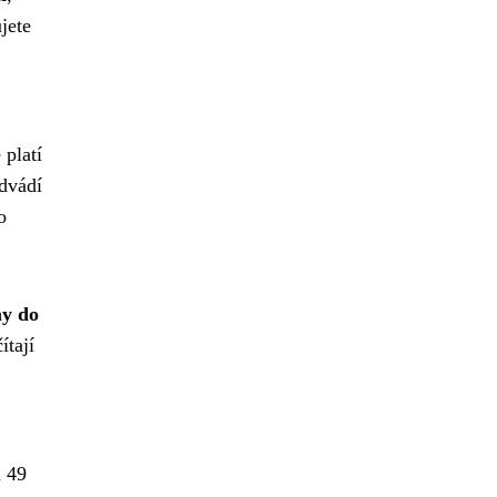
jete
 platí
dvádí
o
my do
ítají
a 49