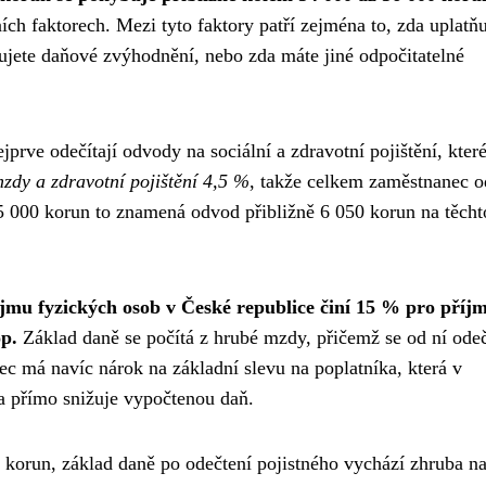
ích faktorech. Mezi tyto faktory patří zejména to, zda uplatňu
okujete daňové zvýhodnění, nebo zda máte jiné odpočitatelné
prve odečítají odvody na sociální a zdravotní pojištění, které
mzdy a zdravotní pojištění 4,5 %
, takže celkem zaměstnanec o
 000 korun to znamená odvod přibližně 6 050 korun na těcht
jmu fyzických osob v České republice činí 15 % pro příj
op.
Základ daně se počítá z hrubé mzdy, přičemž se od ní odeč
 má navíc nárok na základní slevu na poplatníka, která v
va přímo snižuje vypočtenou daň.
orun, základ daně po odečtení pojistného vychází zhruba n