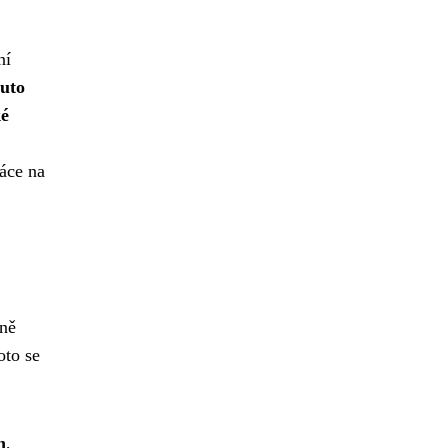
ní
uto
ké
ráce na
zně
oto se
n
,