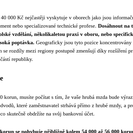
 40 000 Kč nejčastěji vyskytuje v oborech jako jsou informač
gement nebo specializované technické profese.
Dosáhnout na t
ské vzdělání, několikaletou praxi v oboru, nebo specific
ysoká poptávka.
Geograficky jsou tyto pozice koncentrovány
h se rozdíly mezi regiony postupně zmenšují díky rozšíření p
částí republiky.
ce
0 korun, musíte počítat s tím, že vaše hrubá mzda bude výra
odvodů, které zaměstnavatel strhává přímo z hrubé mzdy, a pr
 co skutečně obdržíte na svůj bankovní účet.
korun se pohybuje přibližně kolem 54 000 až 56 000 koru