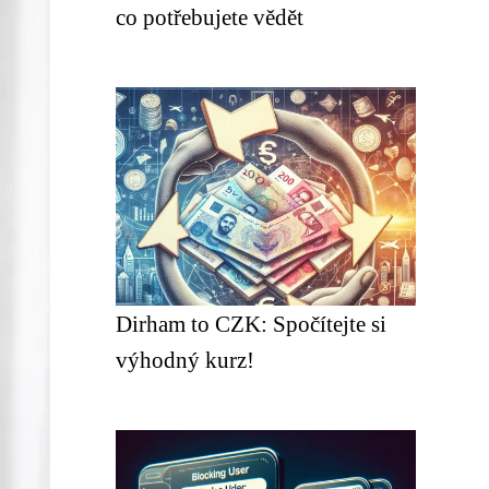
co potřebujete vědět
Dirham to CZK: Spočítejte si
výhodný kurz!