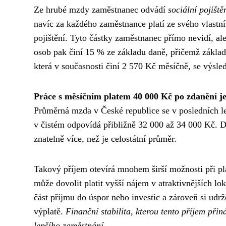
Ze hrubé mzdy zaměstnanec odvádí
sociální pojiště
navíc za každého zaměstnance platí ze svého vlastní
pojištění. Tyto částky zaměstnanec přímo nevidí, al
osob pak činí 15 % ze základu daně, přičemž základ
která v současnosti činí 2 570 Kč měsíčně, se výsle
Práce s měsíčním platem 40 000 Kč po zdanění 
Průměrná mzda v České republice se v posledních l
v čistém odpovídá přibližně 32 000 až 34 000 Kč. 
znatelně více, než je celostátní průměr.
Takový příjem otevírá mnohem širší možnosti při p
může dovolit platit vyšší nájem v atraktivnějších lok
část příjmu do úspor nebo investic a zároveň si udrž
výplatě.
Finanční stabilita, kterou tento příjem při
lepšího zaměstnání.