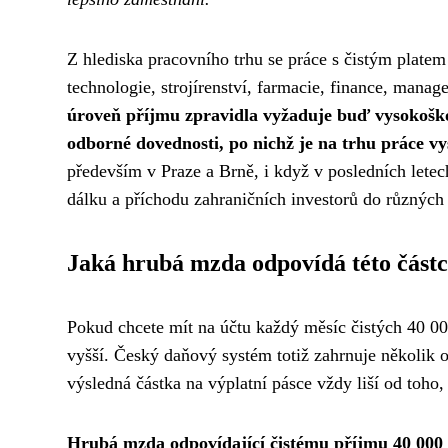
Z hlediska pracovního trhu se práce s čistým platem
technologie, strojírenství, farmacie, finance, mana
úroveň příjmu zpravidla vyžaduje buď vysokoškol
odborné dovednosti, po nichž je na trhu práce v
především v Praze a Brně, i když v posledních letec
dálku a příchodu zahraničních investorů do různých 
Jaká hrubá mzda odpovídá této část
Pokud chcete mít na účtu každý měsíc čistých 40 00
vyšší. Český daňový systém totiž zahrnuje několik 
výsledná částka na výplatní pásce vždy liší od toho,
Hrubá mzda odpovídající čistému příjmu 40 000 