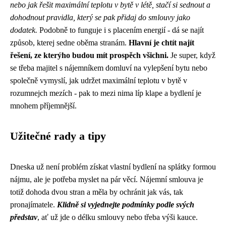
nebo jak řešit maximální teplotu v bytě v létě, stačí si sednout a
dohodnout pravidla, který se pak přidaj do smlouvy jako
dodatek.
Podobně to funguje i s placením energií - dá se najít
způsob, kterej sedne oběma stranám.
Hlavní je chtít najít
řešení, ze kterýho budou mít prospěch všichni.
Je super, když
se třeba majitel s nájemníkem domluví na vylepšení bytu nebo
společně vymyslí, jak udržet maximální teplotu v bytě v
rozumnejch mezích - pak to mezi nima líp klape a bydlení je
mnohem příjemnější.
Užitečné rady a tipy
Dneska už není problém získat
vlastní bydlení na splátky formou
nájmu
, ale je potřeba myslet na pár věcí. Nájemní smlouva je
totiž dohoda dvou stran a měla by ochránit jak vás, tak
pronajímatele.
Klidně si vyjednejte podmínky podle svých
představ
, ať už jde o délku smlouvy nebo třeba výši kauce.