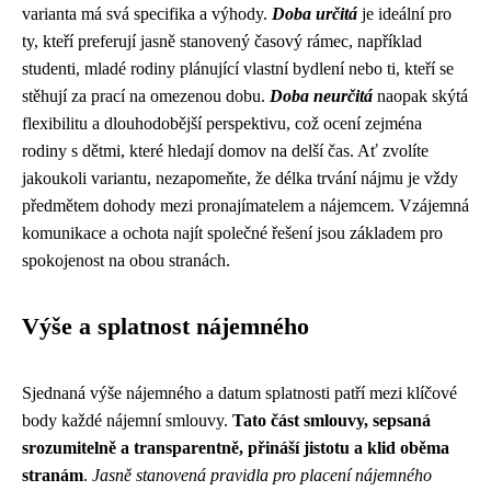
varianta má svá specifika a výhody.
Doba určitá
je ideální pro
ty, kteří preferují jasně stanovený časový rámec, například
studenti, mladé rodiny plánující vlastní bydlení nebo ti, kteří se
stěhují za prací na omezenou dobu.
Doba neurčitá
naopak skýtá
flexibilitu a dlouhodobější perspektivu, což ocení zejména
rodiny s dětmi, které hledají domov na delší čas. Ať zvolíte
jakoukoli variantu, nezapomeňte, že délka trvání nájmu je vždy
předmětem dohody mezi pronajímatelem a nájemcem. Vzájemná
komunikace a ochota najít společné řešení jsou základem pro
spokojenost na obou stranách.
Výše a splatnost nájemného
Sjednaná výše nájemného a datum splatnosti patří mezi klíčové
body každé nájemní smlouvy.
Tato část smlouvy, sepsaná
srozumitelně a transparentně, přináší jistotu a klid oběma
stranám
.
Jasně stanovená pravidla pro placení nájemného