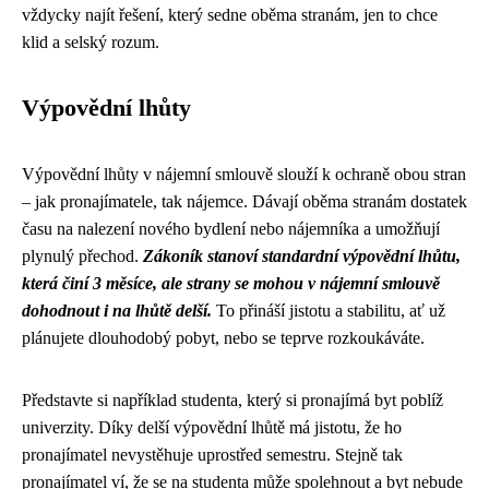
vždycky najít řešení, který sedne oběma stranám, jen to chce
klid a selský rozum.
Výpovědní lhůty
Výpovědní lhůty v nájemní smlouvě slouží k ochraně obou stran
– jak pronajímatele, tak nájemce. Dávají oběma stranám dostatek
času na nalezení nového bydlení nebo nájemníka a umožňují
plynulý přechod.
Zákoník stanoví standardní výpovědní lhůtu,
která činí 3 měsíce, ale strany se mohou v nájemní smlouvě
dohodnout i na lhůtě delší.
To přináší jistotu a stabilitu, ať už
plánujete dlouhodobý pobyt, nebo se teprve rozkoukáváte.
Představte si například studenta, který si pronajímá byt poblíž
univerzity. Díky delší výpovědní lhůtě má jistotu, že ho
pronajímatel nevystěhuje uprostřed semestru. Stejně tak
pronajímatel ví, že se na studenta může spolehnout a byt nebude