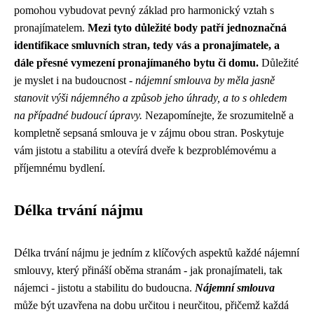
pomohou vybudovat pevný základ pro harmonický vztah s
pronajímatelem.
Mezi tyto důležité body patří jednoznačná
identifikace smluvních stran, tedy vás a pronajímatele, a
dále přesné vymezení pronajímaného bytu či domu.
Důležité
je myslet i na budoucnost -
nájemní smlouva by měla jasně
stanovit výši nájemného a způsob jeho úhrady, a to s ohledem
na případné budoucí úpravy.
Nezapomínejte, že srozumitelně a
kompletně sepsaná smlouva je v zájmu obou stran. Poskytuje
vám jistotu a stabilitu a otevírá dveře k bezproblémovému a
příjemnému bydlení.
Délka trvání nájmu
Délka trvání nájmu je jedním z klíčových aspektů každé nájemní
smlouvy, který přináší oběma stranám - jak pronajímateli, tak
nájemci - jistotu a stabilitu do budoucna.
Nájemní smlouva
může být uzavřena na dobu určitou i neurčitou, přičemž každá