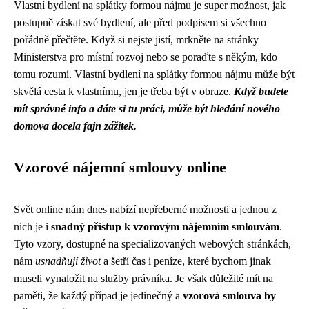
Vlastní bydlení na splátky formou nájmu je super možnost, jak
postupně získat své bydlení, ale před podpisem si všechno
pořádně přečtěte. Když si nejste jistí, mrkněte na stránky
Ministerstva pro místní rozvoj nebo se poraďte s někým, kdo
tomu rozumí. Vlastní bydlení na splátky formou nájmu může být
skvělá cesta k vlastnímu, jen je třeba být v obraze.
Když budete
mít správné info a dáte si tu práci, může být hledání nového
domova docela fajn zážitek.
Vzorové nájemní smlouvy online
Svět online nám dnes nabízí nepřeberné možnosti a jednou z
nich je i
snadný přístup k vzorovým nájemním smlouvám
.
Tyto vzory, dostupné na specializovaných webových stránkách,
nám
usnadňují život
a šetří čas i peníze, které bychom jinak
museli vynaložit na služby právníka. Je však důležité mít na
paměti, že každý případ je jedinečný a
vzorová smlouva by