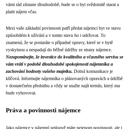
vámi rád zůstane dlouhodobě, bude se o byt svědomitě starat a
platit nájem včas.
Mezi vaše základní povinnosti patří předat nájemci byt ve stavu
způsobilém k užívání a v tomto stavu ho i udržovat. To
znamená, že se postaráte o případné opravy, které se v bytě
vyskytnou a nespadají do běžné údržby ze strany nájemce.
Nezapomínejte, že investice do kvalitního a včasného servisu se
vám vrátí v podobě dlouhodobé spokojenosti nájemníka a
zachování hodnoty vašeho majetku.
Dobrá komunikace je
klíčová. Informujte nájemníka o plánovaných opravách a údržbě
v dostatečném předstihu a vždy se snažte najít termín, který mu
bude vyhovovat.
Práva a povinnosti nájemce
Jako nájemce v nájemní smlouvě máte nejenom povinnosti, ale i