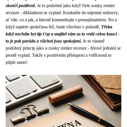
skončí pozitivně.
Je to podobné jako když čtete zonky rentier
recenze - důkladnost se vyplatí. Koukněte do nájemní smlouvy,
ať víte, co a jak, a hlavně komunikujte s pronajímatelem. No a
když najdete společnou řeč, bude všechno v pohodě.
Třeba
když necháte byt tip ťop a majitel vám za to vrátí celou kauci -
to je pak paráda a všichni jsou spokojení.
Je to vlastně
podobný princip jako u zonky rentier recenze - férové jednání se
prostě vyplatí. Takže s pozitivním přístupem a vstřícností to
půjde samo!