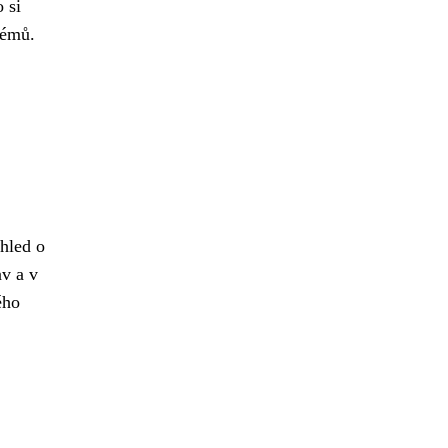
 si
lémů.
ehled o
v a v
ého