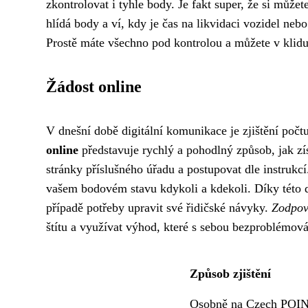
zkontrolovat i tyhle body. Je fakt super, že si můžet
hlídá body a ví, kdy je čas na likvidaci vozidel neb
Prostě máte všechno pod kontrolou a můžete v klidu ř
Žádost online
V dnešní době digitální komunikace je zjištění poč
online
představuje rychlý a pohodlný způsob, jak zí
stránky příslušného úřadu a postupovat dle instrukcí
vašem bodovém stavu kdykoli a kdekoli. Díky této d
případě potřeby upravit své řidičské návyky.
Zodpov
štítu a využívat výhod, které s sebou bezproblémová 
Způsob zjištění
Osobně na Czech POI