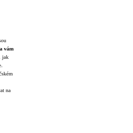
sou
ta vám
 jak
e.
ičském
at na