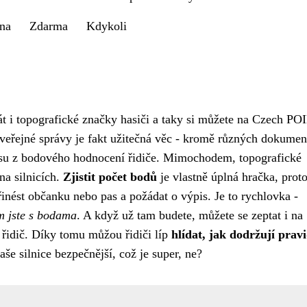
ana
Zdarma
Kdykoli
át i
topografické značky hasiči
a taky si můžete na Czech PO
 veřejné správy je fakt užitečná věc - kromě různých dokumen
pisu z bodového hodnocení řidiče. Mimochodem, topografické
na silnicích.
Zjistit počet bodů
je vlastně úplná hračka, prot
nést občanku nebo pas a požádat o výpis. Je to rychlovka -
m jste s bodama
. A když už tam budete, můžete se zeptat i na
 řidič. Díky tomu můžou řidiči líp
hlídat, jak dodržují prav
e silnice bezpečnější, což je super, ne?