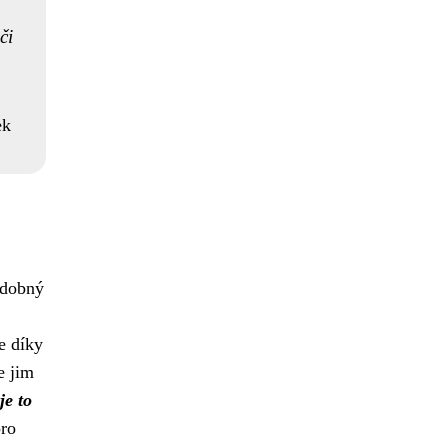
či
ek
dobný
e díky
e jim
je to
pro