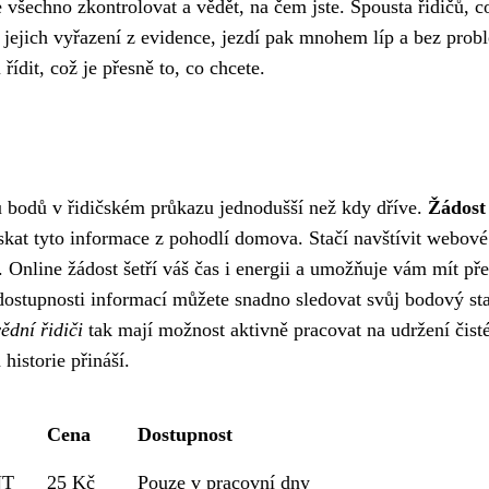
e všechno zkontrolovat a vědět, na čem jste. Spousta řidičů, co
o jejich vyřazení z evidence, jezdí pak mnohem líp a bez prob
ídit, což je přesně to, co chcete.
tu bodů v řidičském průkazu jednodušší než kdy dříve.
Žádost
skat tyto informace z pohodlí domova. Stačí navštívit webové
. Online žádost šetří váš čas i energii a umožňuje vám mít př
ostupnosti informací můžete snadno sledovat svůj bodový sta
ědní řidiči
tak mají možnost aktivně pracovat na udržení čist
historie přináší.
Cena
Dostupnost
NT
25 Kč
Pouze v pracovní dny