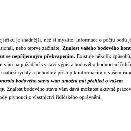
stříku je snadnější, než si myslíte. Informace o počtu bodů j
esionál, nebo teprve začínáte.
Znalost vašeho bodového kon
nout se nepříjemným překvapením.
Existuje několik způsobů,
de vám na požádání vystaví výpis z bodového hodnocení řidič
na nabízí rychlý a pohodlný přístup k informacím o vašem řid
ontrola bodového stavu vám umožní mít přehled o vašem
ny.
Znalost bodového stavu vám dává možnost aktivně pracov
dy plynoucí z vlastnictví řidičského oprávnění.