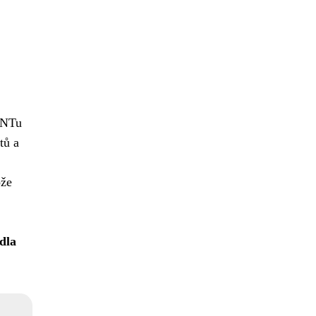
INTu
tů a
ože
idla