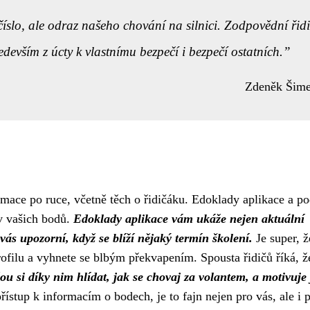
íslo, ale odraz našeho chování na silnici. Zodpovědní řidi
především z úcty k vlastnímu bezpečí i bezpečí ostatních.
Zdeněk Šim
rmace po ruce, včetně těch o řidičáku.
Edoklady aplikace
a po
v vašich bodů.
Edoklady aplikace vám ukáže nejen aktuální
vás upozorní, když se blíží nějaký termín školení.
Je super, ž
ofilu a vyhnete se blbým překvapením. Spousta řidičů říká, ž
u si díky nim hlídat, jak se chovaj za volantem, a motivuje 
stup k informacím o bodech, je to fajn nejen pro vás, ale i 