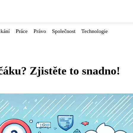
ikání
Práce
Právo
Společnost
Technologie
áku? Zjistěte to snadno!