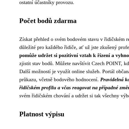
ostatní účastníky provozu.
Počet bodů zdarma
Získat přehled o svém bodovém stavu v řidičském rej
důležité pro každého řidiče, ať už jste zkušený prof
pomůže udržet si pozitivní vztah k řízení a vyh
zjistit stav bodů. Můžete navštívit Czech POINT, k
Další možností je využít online služeb. Portál obča
průkazu, včetně bodového hodnocení.
Pravidelná k
řidičském profilu a včas reagovat na případné změ
svém řidičském chování a udržet si tak všechny výho
Platnost výpisu