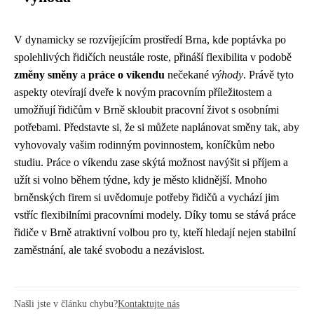
V dynamicky se rozvíjejícím prostředí Brna, kde poptávka po
spolehlivých řidičích neustále roste, přináší flexibilita v podobě
změny směny
a
práce o víkendu
nečekané
výhody
. Právě tyto
aspekty otevírají dveře k novým pracovním příležitostem a
umožňují řidičům v Brně skloubit pracovní život s osobními
potřebami. Představte si, že si můžete naplánovat směny tak, aby
vyhovovaly vašim rodinným povinnostem, koníčkům nebo
studiu. Práce o víkendu zase skýtá možnost navýšit si příjem a
užít si volno během týdne, kdy je město klidnější. Mnoho
brněnských firem si uvědomuje potřeby řidičů a vychází jim
vstříc flexibilními pracovními modely. Díky tomu se stává práce
řidiče v Brně atraktivní volbou pro ty, kteří hledají nejen stabilní
zaměstnání, ale také svobodu a nezávislost.
Našli jste v článku chybu?
Kontaktujte nás