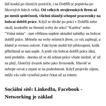
lidí kouká po různých pozicích, i na Dobříši je poptávka po
šikovných lidech velká.
Od velkých strojírenských firem až
po menší společnosti, všichni shánějí schopné pracovníky na
bobcat dobříš práce
. Když se díváte po
práci v Dobříši
nebo
okolí, koukněte na firemní weby do sekcí "Kariéra" nebo
"Volná místa" - tam většinou najdete aktuální nabídky na bobcat
dobříš práce.
Mrkněte na weby místních firem, co vás zajímají, a
klidně je rovnou oslovte
. Fakt byste mohli být překvapení, kolik
příležitostí se tam najde. A jestli vás bobcat dobříš práce láká,
není problém - dneska už se dá sehnat práce všude možně, ať už
na plný, částečný úvazek nebo jako živnostník. Hlavně se
nebojte ozvat a zeptat se na podrobnosti. Když projevíte zájem,
může vás vaše vysněná práce čekat už za rohem.
Sociální sítě: LinkedIn, Facebook -
Networking je základ