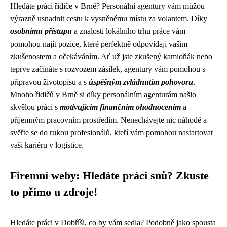
Hledáte práci řidiče v Brně? Personální agentury vám můžou
výrazně usnadnit cestu k vysněnému místu za volantem. Díky
osobnímu přístupu
a znalosti lokálního trhu práce vám
pomohou najít pozice, které perfektně odpovídají vašim
zkušenostem a očekáváním. Ať už jste zkušený kamioňák nebo
teprve začínáte s rozvozem zásilek, agentury vám pomohou s
přípravou životopisu a s
úspěšným zvládnutím pohovoru
.
Mnoho řidičů v Brně si díky personálním agenturám našlo
skvělou práci s
motivujícím finančním ohodnocením
a
příjemným pracovním prostředím. Nenechávejte nic náhodě a
svěřte se do rukou profesionálů, kteří vám pomohou nastartovat
vaši kariéru v logistice.
Firemní weby: Hledáte práci snů? Zkuste
to přímo u zdroje!
Hledáte práci v Dobříši, co by vám sedla? Podobně jako spousta