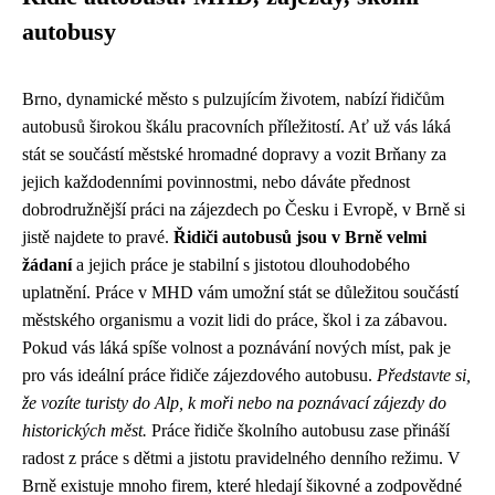
autobusy
Brno, dynamické město s pulzujícím životem, nabízí řidičům
autobusů širokou škálu pracovních příležitostí. Ať už vás láká
stát se součástí městské hromadné dopravy a vozit Brňany za
jejich každodenními povinnostmi, nebo dáváte přednost
dobrodružnější práci na zájezdech po Česku i Evropě, v Brně si
jistě najdete to pravé.
Řidiči autobusů jsou v Brně velmi
žádaní
a jejich práce je stabilní s jistotou dlouhodobého
uplatnění. Práce v MHD vám umožní stát se důležitou součástí
městského organismu a vozit lidi do práce, škol i za zábavou.
Pokud vás láká spíše volnost a poznávání nových míst, pak je
pro vás ideální práce řidiče zájezdového autobusu.
Představte si,
že vozíte turisty do Alp, k moři nebo na poznávací zájezdy do
historických měst.
Práce řidiče školního autobusu zase přináší
radost z práce s dětmi a jistotu pravidelného denního režimu. V
Brně existuje mnoho firem, které hledají šikovné a zodpovědné