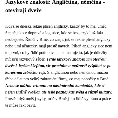
Jazykové znalosti: Angličtina, němčina -
otevírají dveře
Když se dneska řekne plíseň anglicky, každý by to měl umět.
Stejně jako v dopravě a logistice, kde se bez jazyků už fakt
neobejdete. Řidiči v Brně, co znají, jak se řekne plíseň anglicky
nebo umí německy, mají prostě navrch.
Plíseň anglicky
sice není
to první, co by řidič potřeboval, ale ilustruje to, jak je důležitý
mít širší jazykový záběr.
Tyhle jazykový znalosti jim otevřou
dveře k lepším kšeftům, víc prachům a možnosti vyšplhat se po
kariérním žebříčku vejš.
S angličtinou nebo němčinou můžou
třeba dělat pro velký zahraniční firmy, co maj pobočky v Brně.
Nebo se můžou vrhnout na mezinárodní kamioňák, kde si
nejen slušně vydělaj, ale ještě poznaj kus světa a různý kultury.
Prostě když umíš jazyky, máš v Brně jako řidič vyhráno a práce
tě může fakt bavit.