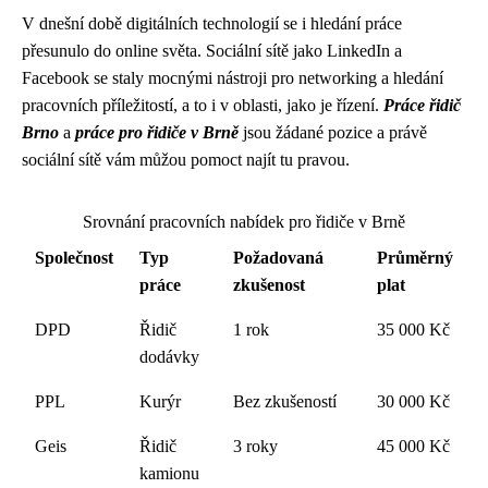
V dnešní době digitálních technologií se i hledání práce
přesunulo do online světa. Sociální sítě jako LinkedIn a
Facebook se staly mocnými nástroji pro networking a hledání
pracovních příležitostí, a to i v oblasti, jako je řízení.
Práce řidič
Brno
a
práce pro řidiče v Brně
jsou žádané pozice a právě
sociální sítě vám můžou pomoct najít tu pravou.
Srovnání pracovních nabídek pro řidiče v Brně
Společnost
Typ
Požadovaná
Průměrný
práce
zkušenost
plat
DPD
Řidič
1 rok
35 000 Kč
dodávky
PPL
Kurýr
Bez zkušeností
30 000 Kč
Geis
Řidič
3 roky
45 000 Kč
kamionu