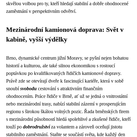
skvělou volbou pro ty, kteří hledají stabilní a dobře ohodnocené
zaměstnání v perspektivním odvětví.
Mezinárodní kamionová doprava: Svět v
kabině, vyšší výdělky
Brno, dynamické centrum jižní Moravy, se pyšní nejen bohatou
historií a kulturou, ale také silnou ekonomikou s rostoucí
poptávkou po kvalifikovaných řidičích kamionové dopravy.
Právě zde se otevírají dveře k fascinující kariéře, která v sobě
snoubí
svobodu
cestování s atraktivním finančním
ohodnocením. Práce řidiče v Brně, ať už se jedná o vnitrostátní
nebo mezinárodní trasy, nabízí stabilní zázemí v prosperujícím
regionu s širokou škálou volných pozic. Řada brněnských firem
s mezinárodní působností hledá spolehlivé a zkušené řidiče, kteří
touží po
dobrodružství
za volantem a zároveň oceňují jistotu
stabilního zaměstnání. Staňte se součástí světa, kde každý den