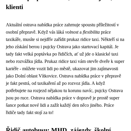
klienti
Aktuální
ostrava nabídka práce
zahrnuje spoustu příležitostí v
osobní přepravě. Když vás láká
volnost
a
flexibilita
práce
taxikáře, musíte si nejdřív zařídit
prukaz ridice taxi
. Někteří si na
jeho získání berou i
pujcky Ostrava
jako startovací kapitál. Je
tady fakt velká poptávka po řidičích, ať už jde o klasické taxi
nebo rozvážku jídla. Prukaz ridice taxi vám otevře dveře k super
kariéře - můžete vozit lidi po městě, ukazovat jim zajímavosti
jako Dolní oblast Vítkovice. Ostrava nabídka práce v přepravě
je fakt pestrá, od taxikaření až po rozvoz jídla. A když
potřebujete na rozjezd nějakou tu korunu navíc, pujcky Ostrava
jsou po ruce. Ostrava nabídka práce v dopravě je prostě super
šance potkat nové lidi a zažít každý den něco jiného. Práce
řidiče tady fakt stojí za to!
Řidič autobusu: MHD, zájezdy, školní